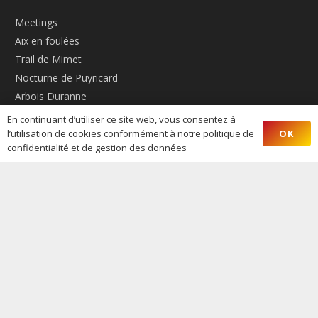
Meetings
Aix en foulées
Trail de Mimet
Nocturne de Puyricard
Arbois Duranne
La Foulée Ressource
En continuant d’utiliser ce site web, vous consentez à
Cross de la Torse
OK
l’utilisation de cookies conformément à notre politique de
confidentialité et de gestion des données
La Nordique Aixoise
S’INFORMER
L’Actus
L’Entente
Inscriptions
Les Résultats
AIX ATHLÉ PROVENCE