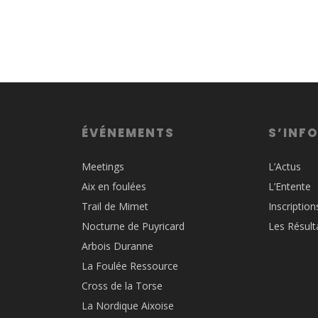
ÉVÉNEMENTS
S’INF
Meetings
L’Actus
Aix en foulées
L’Entente
Trail de Mimet
Inscription
Nocturne de Puyricard
Les Résult
Arbois Duranne
La Foulée Ressource
Cross de la Torse
La Nordique Aixoise