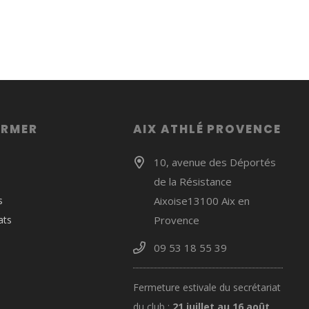
ORMER
AIX ATHLÉ PROVENCE
10, avenue des Déportés
de la Résistance
s
Aixoise13100 Aix en
ats
Provence
09 53 18 55 39
Fermeture estivale du secrétariat
du club :
21 juillet au 16 août