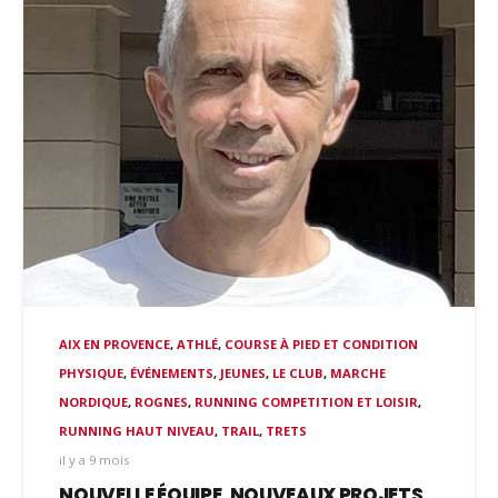
AIX EN PROVENCE
,
ATHLÉ
,
COURSE À PIED ET CONDITION
PHYSIQUE
,
ÉVÉNEMENTS
,
JEUNES
,
LE CLUB
,
MARCHE
NORDIQUE
,
ROGNES
,
RUNNING COMPETITION ET LOISIR
,
RUNNING HAUT NIVEAU
,
TRAIL
,
TRETS
il y a 9 mois
NOUVELLE ÉQUIPE, NOUVEAUX PROJETS