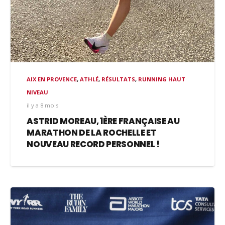
AIX EN PROVENCE
,
ATHLÉ
,
RÉSULTATS
,
RUNNING HAUT
NIVEAU
il y a 8 mois
ASTRID MOREAU, 1ÈRE FRANÇAISE AU
MARATHON DE LA ROCHELLE ET
NOUVEAU RECORD PERSONNEL !