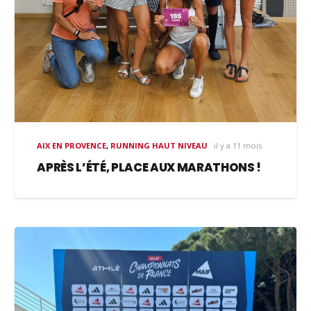
AIX EN PROVENCE
,
RUNNING HAUT NIVEAU
il y a 11 mois
APRÈS L’ÉTÉ, PLACE AUX MARATHONS !