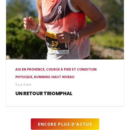
AIX EN PROVENCE
,
COURSE À PIED ET CONDITION
PHYSIQUE
,
RUNNING HAUT NIVEAU
il y a 2 ans
UN RETOUR TRIOMPHAL
ENCORE PLUS D'ACTUS