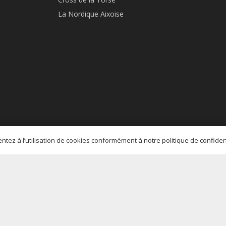
La Nordique Aixoise
sentez à l’utilisation de cookies conformément à notre politique de confide
AIX ATHLÉ PROVENCE © 2020 designed by
SRO
I
MENTIONS LÉGALES