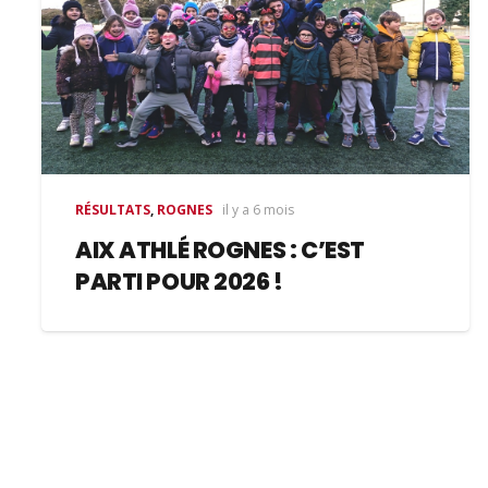
RÉSULTATS
,
ROGNES
il y a 6 mois
AIX ATHLÉ ROGNES : C’EST
PARTI POUR 2026 !