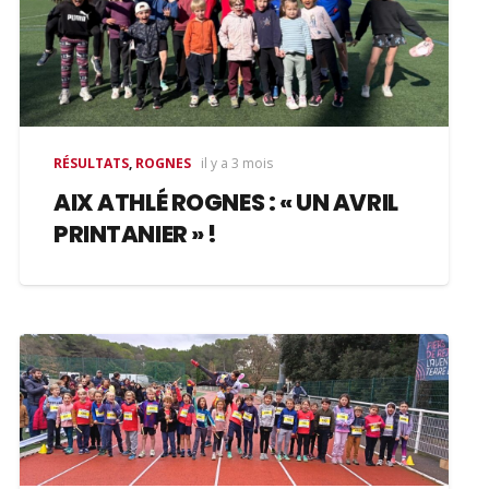
RÉSULTATS
,
ROGNES
il y a 3 mois
AIX ATHLÉ ROGNES : « UN AVRIL
PRINTANIER » !