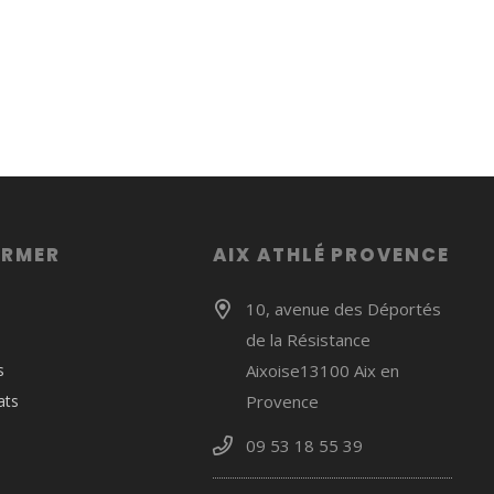
ORMER
AIX ATHLÉ PROVENCE
10, avenue des Déportés
de la Résistance
s
Aixoise13100 Aix en
ats
Provence
09 53 18 55 39