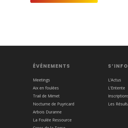
ÉVÉNEMENTS
S’INF
Meetings
L’Actus
Aix en foulées
L’Entente
Trail de Mimet
Inscription
Nocturne de Puyricard
Les Résult
Arbois Duranne
La Foulée Ressource
Cross de la Torse