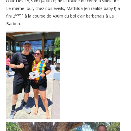
couru les 15,5 km (400D+) de la foulée du cèdre à Villelaure.
Le même jour, chez nos éveils, Mathilda (en réalité baby !) a
ième
fini 2
à la course de 400m du bol d’air barbenais à La
Barben.