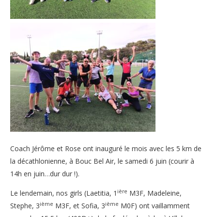
Coach Jérôme et Rose ont inauguré le mois avec les 5 km de
la décathlonienne, à Bouc Bel Air, le samedi 6 juin (courir à
14h en juin…dur dur !).
ière
Le lendemain, nos girls (Laetitia, 1
M3F, Madeleine,
ième
ième
Stephe, 3
M3F, et Sofia, 3
M0F) ont vaillamment