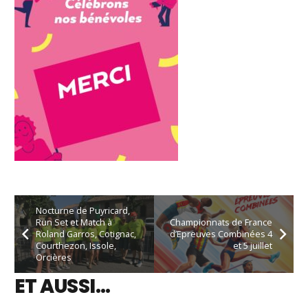
Nocturne de Puyricard,
Run Set et Match à
Championnats de France
Roland Garros, Cotignac,
d’Epreuves Combinées 4
Courthezon, Issole,
et 5 juillet
Orcières
ET AUSSI…