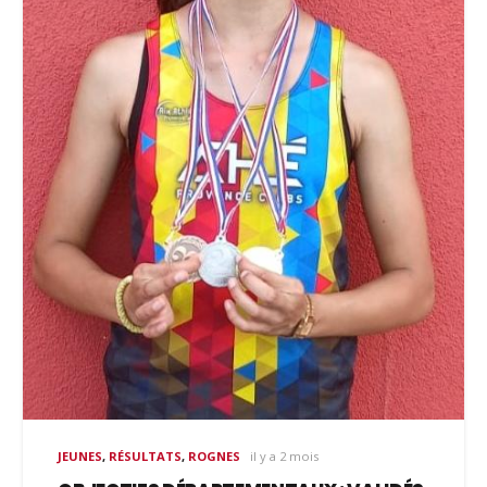
JEUNES
,
RÉSULTATS
,
ROGNES
il y a 2 mois