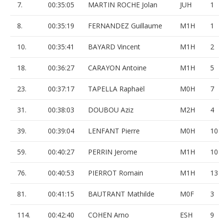
7.
00:35:05
MARTIN ROCHE Jolan
JUH
1
8.
00:35:19
FERNANDEZ Guillaume
M1H
1
10.
00:35:41
BAYARD Vincent
M1H
2
18.
00:36:27
CARAYON Antoine
M1H
5
23.
00:37:17
TAPELLA Raphaël
M0H
7
31.
00:38:03
DOUBOU Aziz
M2H
4
39.
00:39:04
LENFANT Pierre
M0H
10
59.
00:40:27
PERRIN Jerome
M1H
10
76.
00:40:53
PIERROT Romain
M1H
13
81.
00:41:15
BAUTRANT Mathilde
M0F
3
114.
00:42:40
COHEN Arno
ESH
9