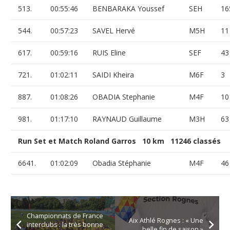
513.
00:55:46
BENBARAKA Youssef
SEH
16
544.
00:57:23
SAVEL Hervé
M5H
11
617.
00:59:16
RUIS Eline
SEF
43
721.
01:02:11
SAIDI Kheira
M6F
3
887.
01:08:26
OBADIA Stephanie
M4F
10
981.
01:17:10
RAYNAUD Guillaume
M3H
63
Run Set et Match Roland Garros 10 km 11246 classés
6641.
01:02:09
Obadia Stéphanie
M4F
46
Championnats de France
Aix Athlé Rognes : « Une
interclubs : la très bonne
belle fin de saison »