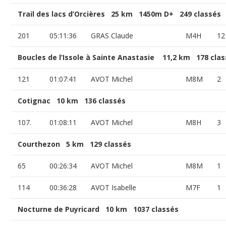
Trail des lacs d’Orcières 25 km 1450m D+ 249 classés
201
05:11:36
GRAS Claude
M4H
12
Boucles de l’Issole à Sainte Anastasie 11,2 km 178 cla
121
01:07:41
AVOT Michel
M8M
2
Cotignac 10 km 136 classés
107.
01:08:11
AVOT Michel
M8H
3
Courthezon 5 km 129 classés
65
00:26:34
AVOT Michel
M8M
1
114
00:36:28
AVOT Isabelle
M7F
1
Nocturne de Puyricard 10 km 1037 classés