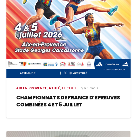
AIX EN PROVENCE
,
ATHLÉ
,
LE CLUB
il y a 1 mois
CHAMPIONNATS DE FRANCE D’EPREUVES
COMBINÉES 4 ET 5 JUILLET