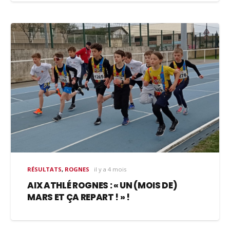
RÉSULTATS
,
ROGNES
il y a 4 mois
AIX ATHLÉ ROGNES : « UN (MOIS DE)
MARS ET ÇA REPART ! » !