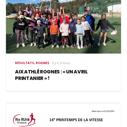
RÉSULTATS
,
ROGNES
il y a 3 mois
AIX ATHLÉ ROGNES : « UN AVRIL
PRINTANIER » !