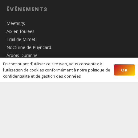
ÉVÉNEMENTS
Meetings
Aix en foulées
Trail de Mimet
Nocturne de Puyricard
Arbois Duranne
La Foulée Ressource
En continuant d’utiliser ce site web, vous consentez à
OK
l’utilisation de cookies conformément à notre politique de
Cross de la Torse
confidentialité et de gestion des données
La Nordique Aixoise
S’INFORMER
L’Actus
L’Entente
Inscriptions
Les Résultats