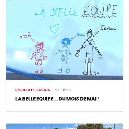
RÉSULTATS
,
ROGNES
il y a 2 mois
LA BELLE EQUIPE … DU MOIS DE MAI !