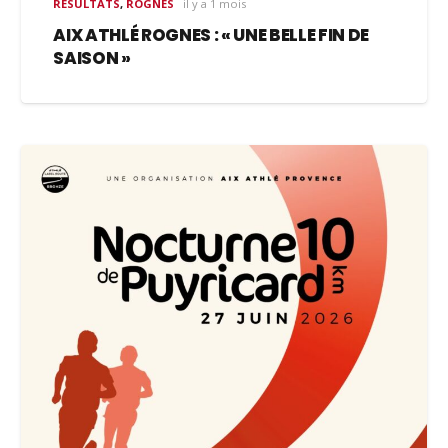
RÉSULTATS
,
ROGNES
il y a 1 mois
AIX ATHLÉ ROGNES : « UNE BELLE FIN DE
SAISON »