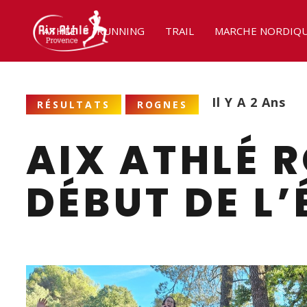
ATHLÉ
RUNNING
TRAIL
MARCHE NORDIQ
Il Y A 2 Ans
RÉSULTATS
ROGNES
AIX ATHLÉ R
DÉBUT DE L’