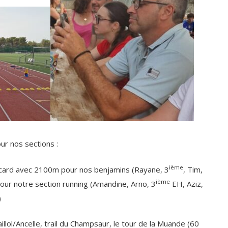
r nos sections :
ième
rd avec 2100m pour nos benjamins (Rayane, 3
, Tim,
ième
our notre section running (Amandine, Arno, 3
EH, Aziz,
)
l/Ancelle, trail du Champsaur, le tour de la Muande (60