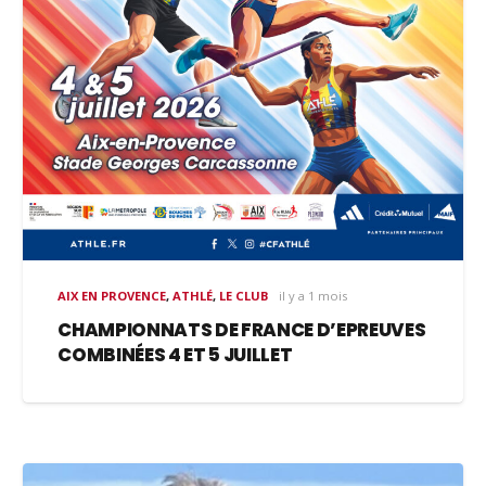
AIX EN PROVENCE
,
ATHLÉ
,
LE CLUB
il y a 1 mois
CHAMPIONNATS DE FRANCE D’EPREUVES
COMBINÉES 4 ET 5 JUILLET