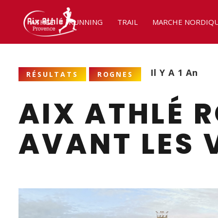
ATHLÉ
RUNNING
TRAIL
MARCHE NORDIQ
Il Y A 1 An
RÉSULTATS
ROGNES
AIX ATHLÉ 
AVANT LES 