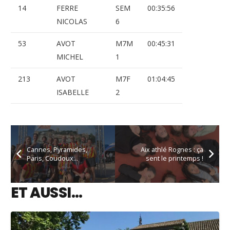
14
FERRE
SEM
00:35:56
NICOLAS
6
53
AVOT
M7M
00:45:31
MICHEL
1
213
AVOT
M7F
01:04:45
ISABELLE
2
Cannes, Pyramides,
Aix athlé Rognes : ça
Paris, Coudoux…
sent le printemps !
ET AUSSI…