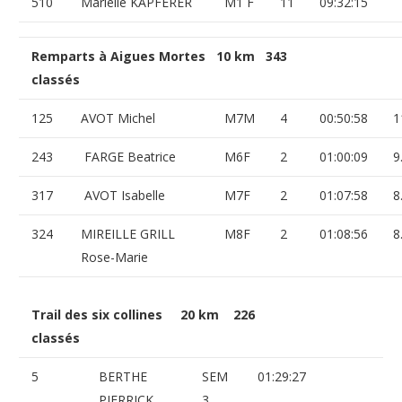
510
Marielle KAPFERER
M1 F
11
09:32:15
Remparts à Aigues Mortes 10 km 343
classés
125
AVOT Michel
M7M
4
00:50:58
1
243
FARGE Beatrice
M6F
2
01:00:09
9
317
AVOT Isabelle
M7F
2
01:07:58
8
324
MIREILLE GRILL
M8F
2
01:08:56
8
Rose-Marie
Trail des six collines 20 km 226
classés
5
BERTHE
SEM
01:29:27
PIERRICK
3