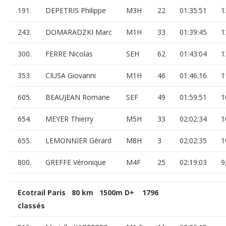
191.
DEPETRIS Philippe
M3H
22
01:35:51
1
243.
DOMARADZKI Marc
M1H
33
01:39:45
1
300.
FERRE Nicolas
SEH
62
01:43:04
1
353.
CIUSA Giovanni
M1H
46
01:46:16
1
605.
BEAUJEAN Romane
SEF
49
01:59:51
1
654.
MEYER Thierry
M5H
33
02:02:34
1
655.
LEMONNIER Gérard
M8H
3
02:02:35
1
800.
GREFFE Véronique
M4F
25
02:19:03
9
Ecotrail Paris 80 km 1500m D+ 1796
classés