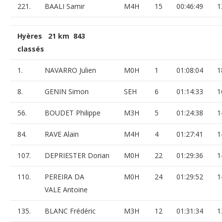
221.
BAALI Samir
M4H
15
00:46:49
1
Hyères 21 km 843
classés
1.
NAVARRO Julien
M0H
1
01:08:04
1
8.
GENIN Simon
SEH
6
01:14:33
1
56.
BOUDET Philippe
M3H
5
01:24:38
1
84.
RAVE Alain
M4H
4
01:27:41
1
107.
DEPRIESTER Dorian
M0H
22
01:29:36
1
110.
PEREIRA DA
M0H
24
01:29:52
1
VALE Antoine
135.
BLANC Frédéric
M3H
12
01:31:34
1