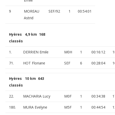
Emile
9
MOREAU
SEF/92
1
00:54:01
Astrid
Hyères 4,9 km 168
classés
1.
DERRIEN Emile
M0H
1
00:16:12
1
71.
HOT Floriane
SEF
6
00:28:04
1
Hyères 10 km 643
classés
22.
MACHARIA Lucy
M0F
1
00:34:38
1
180.
MURA Evelyne
M5F
1
00:44:54
1