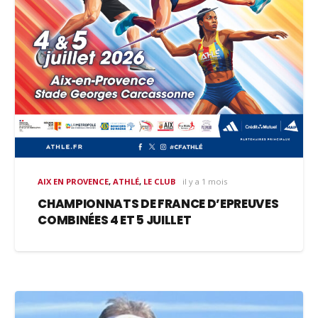
AIX EN PROVENCE
,
ATHLÉ
,
LE CLUB
il y a 1 mois
CHAMPIONNATS DE FRANCE D’EPREUVES
COMBINÉES 4 ET 5 JUILLET