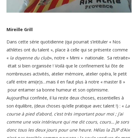
Mireille Grill
Dans cette série quotidienne (qui pourrait s’intituler « Nos
athlètes ont du talent », place à celle qui se présente comme
«
la doyenne du club
», notre « Mimi » nationale. Sa retraite»
était si bien organisée ! Voilà que le confinement lui ôte de
nombreuses activités, atelier mémoire, atelier opéra, le petit
café entre ami(e)s…mais il en faut plus à notre « master 8 »
pour entamer sa bonne humeur et son optimisme.
Aujourd’hui confinée, il lui reste deux choses, essentielles à
son équilibre, (deux choses qu’elle pratique avec talent !) : «
La
course à pied d’abord, c’est très important pour moi ; j’ai
comme une voix intérieure qui me dit cours, cours… Je sors
donc tous les deux jours pour une heure. Hélas la ZUP d’Aix
n’est pas terrible comme paysage ; la seule verdure de mon