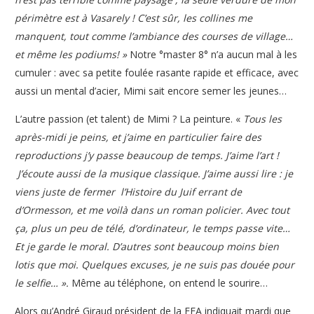
périmètre est à Vasarely ! C’est sûr, les collines me
manquent, tout comme l’ambiance des courses de village…
et même les podiums! »
Notre °master 8° n’a aucun mal à les
cumuler : avec sa petite foulée rasante rapide et efficace, avec
aussi un mental d’acier, Mimi sait encore semer les jeunes…
L’autre passion (et talent) de Mimi ? La peinture. «
Tous les
après-midi je peins, et j’aime en particulier faire des
reproductions j’y passe beaucoup de temps. J’aime l’art !
J’écoute aussi de la musique classique. J’aime aussi lire : je
viens juste de fermer l’Histoire du Juif errant de
d’Ormesson, et me voilà dans un roman policier. Avec tout
ça, plus un peu de télé, d’ordinateur, le temps passe vite…
Et je garde le moral. D’autres sont beaucoup moins bien
lotis que moi. Quelques excuses, je ne suis pas douée pour
le selfie… ».
Même au téléphone, on entend le sourire…
Alors qu’André Giraud président de la FFA indiquait mardi que