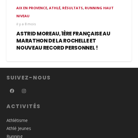
AIX EN PROVENCE
,
ATHLÉ
,
RÉSULTATS
,
RUNNING HAUT
NIVEAU
il y a 8 mois
ASTRID MOREAU, 1ÈRE FRANÇAISE AU
MARATHON DE LA ROCHELLE ET
NOUVEAU RECORD PERSONNEL !
SUIVEZ-NOUS
ACTIVITÉS
Athlétisme
Athlé Jeunes
Running