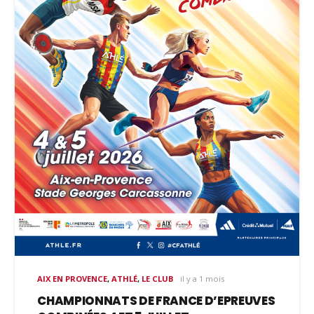
AIX EN PROVENCE
,
ATHLÉ
,
LE CLUB
il y a 1 mois
CHAMPIONNATS DE FRANCE D’EPREUVES