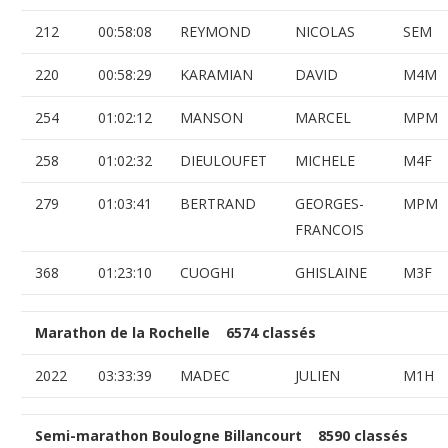
212
00:58:08
REYMOND
NICOLAS
SEM
220
00:58:29
KARAMIAN
DAVID
M4M
254
01:02:12
MANSON
MARCEL
MPM
258
01:02:32
DIEULOUFET
MICHELE
M4F
279
01:03:41
BERTRAND
GEORGES-
MPM
FRANCOIS
368
01:23:10
CUOGHI
GHISLAINE
M3F
Marathon de la Rochelle 6574 classés
2022
03:33:39
MADEC
JULIEN
M1H
Semi-marathon Boulogne Billancourt 8590 classés