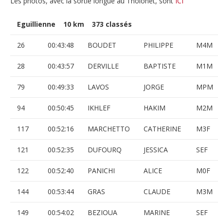
Les photos, avec la sortie longue au Tholonet, sont
ICI
Eguillienne 10 km 373 classés
26
00:43:48
BOUDET
PHILIPPE
M4M
28
00:43:57
DERVILLE
BAPTISTE
M1M
79
00:49:33
LAVOS
JORGE
MPM
94
00:50:45
IKHLEF
HAKIM
M2M
117
00:52:16
MARCHETTO
CATHERINE
M3F
121
00:52:35
DUFOURQ
JESSICA
SEF
122
00:52:40
PANICHI
ALICE
M0F
144
00:53:44
GRAS
CLAUDE
M3M
149
00:54:02
BEZIOUA
MARINE
SEF