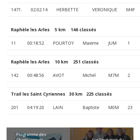
1471.
02:02:14
HERBETTE
VERONIQUE
M4F
Raphèle les Arles 5 km 146 classés
11
00:18:52
POURTOY
Maxime
JUM
1
Raphèle les Arles 10 km 251 classés
142
00:48:56
AVOT
Michel
M7M
2
Trail les Saint Cyriennes 30 km 225 classés
201
04:19:20
LAIN
Baptiste
M0M
23
Programme des
Championnats
Sur l’invitation du