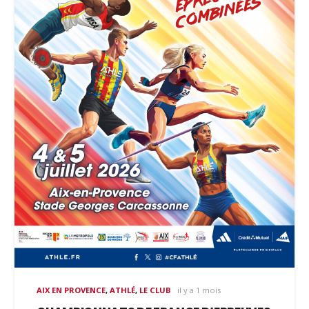
AIX EN PROVENCE
,
ATHLÉ
,
LE CLUB
il y a 1 mois