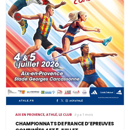
AIX EN PROVENCE
,
ATHLÉ
,
LE CLUB
il y a 1 mois
CHAMPIONNATS DE FRANCE D’EPREUVES