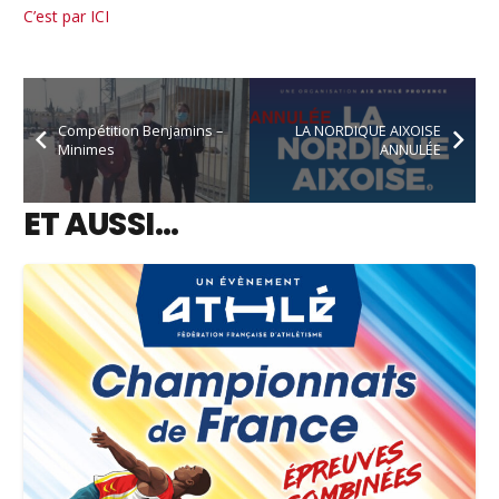
C’est par ICI
Compétition Benjamins –
LA NORDIQUE AIXOISE
Minimes
ANNULÉE
ET AUSSI…