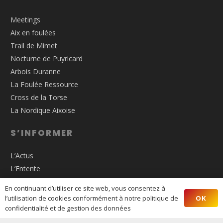
Meetings
Aix en foulées
Trail de Mimet
Nocturne de Puyricard
Arbois Duranne
La Foulée Ressource
Cross de la Torse
La Nordique Aixoise
S’INFORMER
L’Actus
L’Entente
Inscriptions
En continuant d’utiliser ce site web, vous consentez à
Les Résultats
OK
l’utilisation de cookies conformément à notre politique de
confidentialité et de gestion des données
AIX ATHLÉ PROVENCE