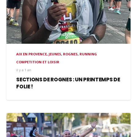
AIX EN PROVENCE
,
JEUNES
,
ROGNES
,
RUNNING
COMPETITION ET LOISIR
il y a 1 an
SECTIONS DE ROGNES : UN PRINTEMPS DE
FOLIE !