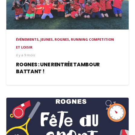
ÉVÉNEMENTS
,
JEUNES
,
ROGNES
,
RUNNING COMPETITION
ET LOISIR
il y a 9 mois
ROGNES : UNE RENTRÉE TAMBOUR
BATTANT !