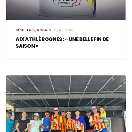
RÉSULTATS
,
ROGNES
il y a 1 mois
AIX ATHLÉ ROGNES : « UNE BELLE FIN DE
SAISON »