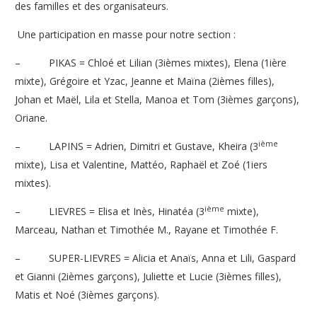
des familles et des organisateurs.
Une participation en masse pour notre section :
– PIKAS = Chloé et Lilian (3ièmes mixtes), Elena (1ière
mixte), Grégoire et Yzac, Jeanne et Maïna (2ièmes filles),
Johan et Maël, Lila et Stella, Manoa et Tom (3ièmes garçons),
Oriane.
ième
– LAPINS = Adrien, Dimitri et Gustave, Kheira (3
mixte), Lisa et Valentine, Mattéo, Raphaël et Zoé (1iers
mixtes).
ième
– LIEVRES = Elisa et Inès, Hinatéa (3
mixte),
Marceau, Nathan et Timothée M., Rayane et Timothée F.
– SUPER-LIEVRES = Alicia et Anaïs, Anna et Lili, Gaspard
et Gianni (2ièmes garçons), Juliette et Lucie (3ièmes filles),
Matis et Noé (3ièmes garçons).