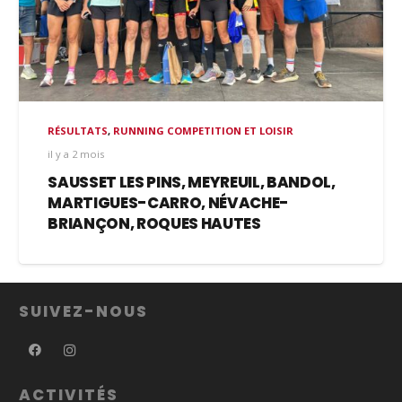
RÉSULTATS
,
RUNNING COMPETITION ET LOISIR
il y a 2 mois
SAUSSET LES PINS, MEYREUIL, BANDOL,
MARTIGUES-CARRO, NÉVACHE-
BRIANÇON, ROQUES HAUTES
SUIVEZ-NOUS
ACTIVITÉS