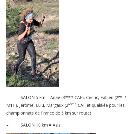
ième
ième
– SALON 5 km = Anaé (3
CAF), Cédric, Fabien (2
ième
M1H), Jérôme, Lulu, Margaux (2
CAF et qualifiée pour les
championnats de France de 5 km sur route)
– SALON 10 km = Aziz