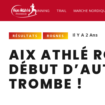
ATHLÉ
RUNNING
TRAIL
MARCHE NORDIQ
Il Y A 2 Ans
RÉSULTATS
ROGNES
AIX ATHLÉ 
DÉBUT D’AU
TROMBE !