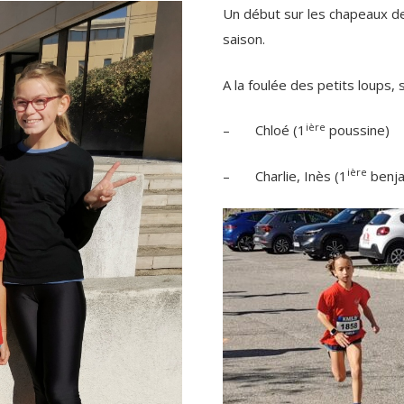
Un début sur les chapeaux de
saison.
A la foulée des petits loups, 
ière
– Chloé (1
poussine)
ière
– Charlie, Inès (1
benja