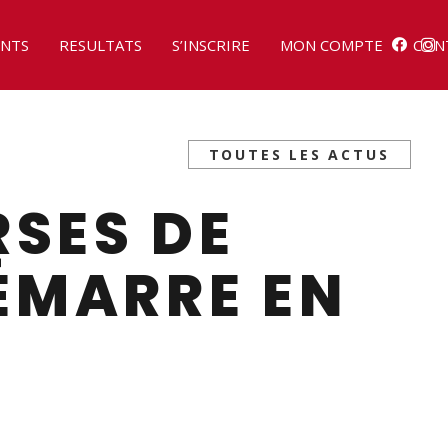
NTS
RESULTATS
S’INSCRIRE
MON COMPTE
CON
TOUTES LES ACTUS
RSES DE
ÉMARRE EN