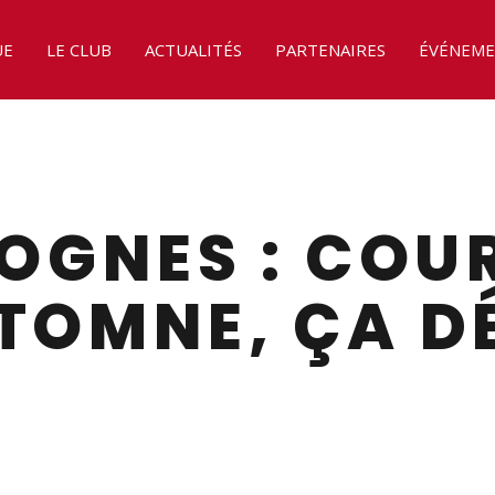
UE
LE CLUB
ACTUALITÉS
PARTENAIRES
ÉVÉNEME
ROGNES : COU
TOMNE, ÇA D