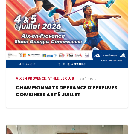
AIX EN PROVENCE
,
ATHLÉ
,
LE CLUB
il y a 1 mois
CHAMPIONNATS DE FRANCE D’EPREUVES
COMBINÉES 4 ET 5 JUILLET