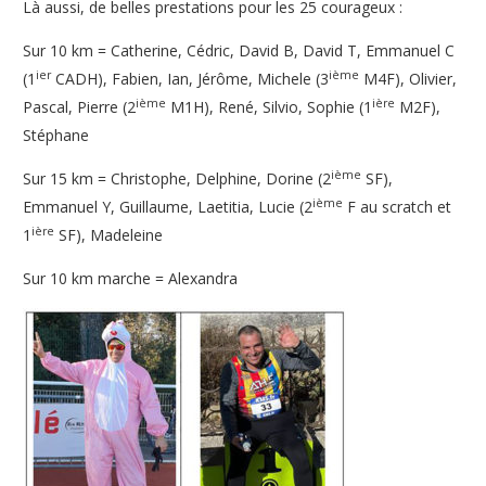
Là aussi, de belles prestations pour les 25 courageux :
Sur 10 km
= Catherine, Cédric, David B, David T,
Emmanuel C
ier
ième
(1
CADH),
Fabien, Ian, Jérôme,
Michele (3
M4F),
Olivier,
ième
ière
Pascal,
Pierre (2
M1H),
René, Silvio,
Sophie (1
M2F),
Stéphane
ième
Sur 15 km
= Christophe, Delphine,
Dorine (2
SF),
ième
Emmanuel Y, Guillaume, Laetitia,
Lucie (2
F au scratch et
ière
1
SF),
Madeleine
Sur 10 km marche
= Alexandra