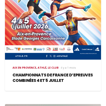
AIX EN PROVENCE
,
ATHLÉ
,
LE CLUB
il y a 1 mois
CHAMPIONNATS DE FRANCE D’EPREUVES
COMBINÉES 4 ET 5 JUILLET