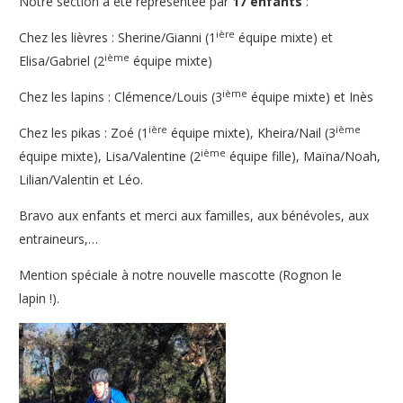
Notre section a été représentée par
17 enfants
:
ière
Chez les lièvres :
Sherine/Gianni (1
équipe mixte)
et
ième
Elisa/Gabriel (2
équipe mixte)
ième
Chez les lapins :
Clémence/Louis (3
équipe mixte)
et Inès
ière
ième
Chez les pikas :
Zoé (1
équipe mixte),
Kheira/Nail (3
ième
équipe mixte), Lisa/Valentine (2
équipe fille),
Maïna/Noah,
Lilian/Valentin et Léo.
Bravo aux enfants et merci aux familles, aux bénévoles, aux
entraineurs,…
Mention spéciale à notre nouvelle mascotte (Rognon le
lapin !).