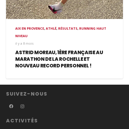
AIX EN PROVENCE
,
ATHLÉ
,
RÉSULTATS
,
RUNNING HAUT
NIVEAU
il y a 8 mois
ASTRID MOREAU, 1ÈRE FRANÇAISE AU
MARATHON DE LA ROCHELLE ET
NOUVEAU RECORD PERSONNEL !
SUIVEZ-NOUS
ACTIVITÉS