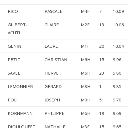
RICO
PASCALE
M4F
7
10.09
GILBERT-
CLAIRE
M2F
13
10.06
ACUTI
GENIN
LAURE
M1F
20
10.04
PETIT
CHRISTIAN
M6H
15
9.96
SAVEL
HERVE
M5H
23
9.86
LEMONNIER
GERARD
M8H
1
9.85
POLI
JOSEPH
M0H
51
9.70
KORNMANN
PHILIPPE
M6H
19
9.69
DIOULOUFET
NATHALIE
M3F
15
9.65