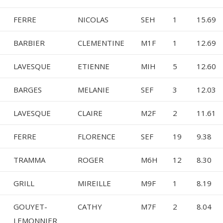
FERRE
NICOLAS
SEH
1
15.69
BARBIER
CLEMENTINE
M1F
1
12.69
LAVESQUE
ETIENNE
MIH
5
12.60
BARGES
MELANIE
SEF
3
12.03
LAVESQUE
CLAIRE
M2F
2
11.61
FERRE
FLORENCE
SEF
19
9.38
TRAMMA
ROGER
M6H
12
8.30
GRILL
MIREILLE
M9F
1
8.19
GOUYET-
CATHY
M7F
2
8.04
LEMONNIER