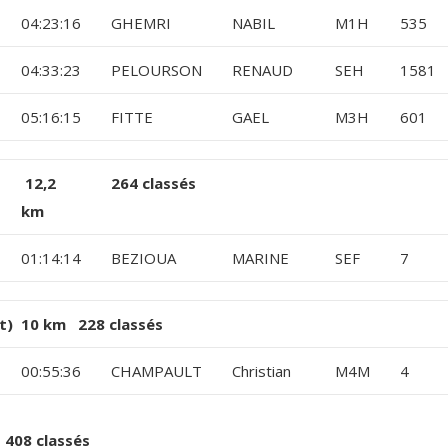
04:23:16
GHEMRI
NABIL
M1H
535
04:33:23
PELOURSON
RENAUD
SEH
1581
05:16:15
FITTE
GAEL
M3H
601
12,2
264 classés
km
01:14:14
BEZIOUA
MARINE
SEF
7
et) 10 km 228 classés
00:55:36
CHAMPAULT
Christian
M4M
4
408 classés