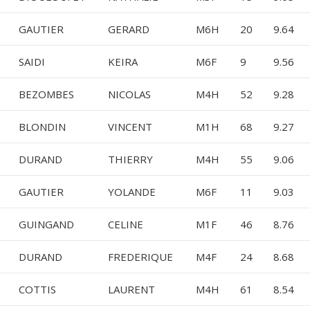
GAUTIER
GERARD
M6H
20
9.64
SAIDI
KEIRA
M6F
9
9.56
BEZOMBES
NICOLAS
M4H
52
9.28
BLONDIN
VINCENT
M1H
68
9.27
DURAND
THIERRY
M4H
55
9.06
GAUTIER
YOLANDE
M6F
11
9.03
GUINGAND
CELINE
M1F
46
8.76
DURAND
FREDERIQUE
M4F
24
8.68
COTTIS
LAURENT
M4H
61
8.54