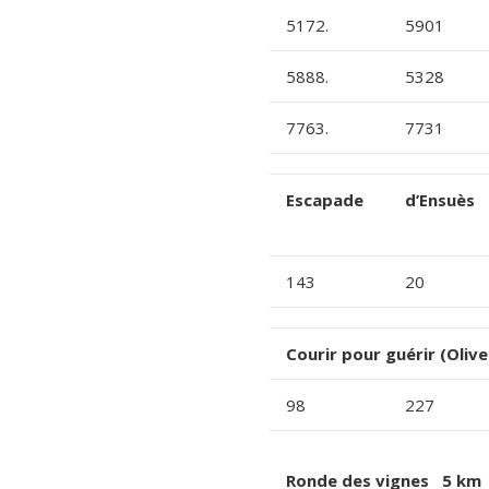
5172.
5901
5888.
5328
7763.
7731
Escapade
d’Ensuès
143
20
Courir pour guérir (Oliv
98
227
Ronde des vignes 5 km 