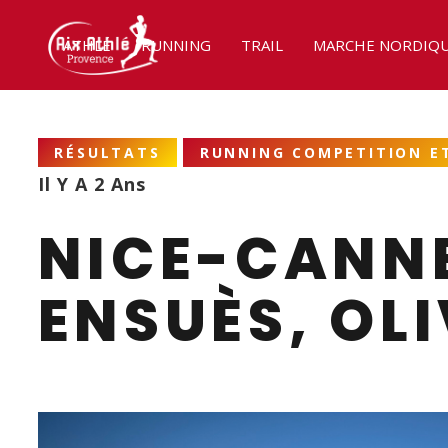
ATHLÉ
RUNNING
TRAIL
MARCHE NORDIQ
RÉSULTATS
RUNNING COMPETITION ET
Il Y A 2 Ans
NICE-CANNE
ENSUÈS, OL