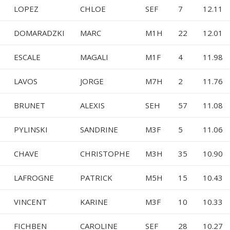
LOPEZ
CHLOE
SEF
7
12.11
DOMARADZKI
MARC
M1H
22
12.01
ESCALE
MAGALI
M1F
4
11.98
LAVOS
JORGE
M7H
2
11.76
BRUNET
ALEXIS
SEH
57
11.08
PYLINSKI
SANDRINE
M3F
5
11.06
CHAVE
CHRISTOPHE
M3H
35
10.90
LAFROGNE
PATRICK
M5H
15
10.43
VINCENT
KARINE
M3F
10
10.33
FICHBEN
CAROLINE
SEF
28
10.27