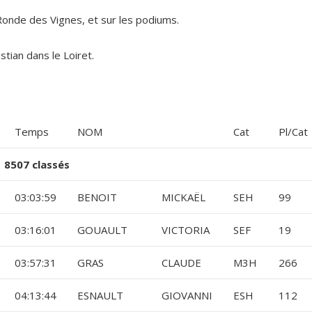
Ronde des Vignes, et sur les podiums.
stian dans le Loiret.
Temps
NOM
Cat
Pl/Cat
8507 classés
03:03:59
BENOIT
MICKAËL
SEH
99
03:16:01
GOUAULT
VICTORIA
SEF
19
03:57:31
GRAS
CLAUDE
M3H
266
04:13:44
ESNAULT
GIOVANNI
ESH
112