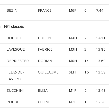
BEZIN
FRANCE
M6F
6
7.44
 961 classés
BOUDET
PHILIPPE
M4H
2
14.11
LAVESQUE
FABRICE
M3H
3
13.85
DEPRIESTER
DORIAN
M0H
14
13.60
FELIZ-DE-
GUILLAUME
SEH
16
13.58
CASTRO
ZUCCHINI
ELISA
M1F
2
13.48
POURPE
CELINE
M2F
1
12.28