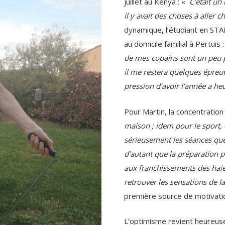
juillet au Kenya : «
C’était un 
il y avait des choses à aller c
dynamique
,
l’étudiant en STA
au domicile familial à Pertuis 
de mes copains sont un peu 
il me restera quelques épreuv
pression d’avoir l’année a h
Pour Martin, la concentration
maison ; idem pour le sport, o
sérieusement les séances que
d’autant que la préparation 
aux franchissements des haies
retrouver les sensations de la
première source de motivat
L’optimisme revient heureus