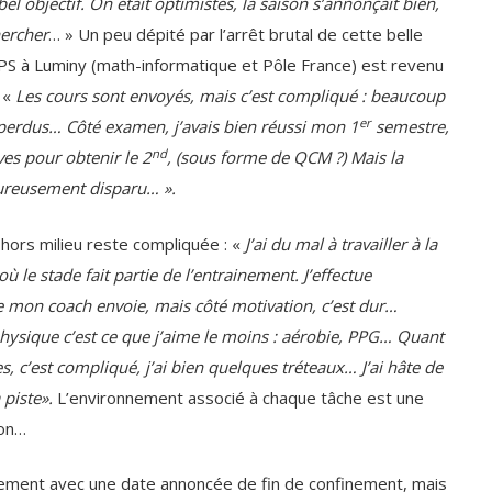
bel objectif.
On était optimistes, la saison s’annonçait bien,
hercher
… » Un peu dépité par l’arrêt brutal de cette belle
PS à Luminy (math-informatique et Pôle France) est revenu
: «
Les cours sont envoyés, mais c’est compliqué : beaucoup
er
perdus… Côté examen, j’avais bien réussi mon 1
semestre,
nd
es pour obtenir le 2
, (sous forme de QCM ?) Mais la
eureusement disparu… ».
 hors milieu reste compliquée : «
J’ai du mal à travailler à la
ù le stade fait partie de l’entrainement. J’effectue
 mon coach envoie, mais côté motivation, c’est dur…
physique c’est ce que j’aime le moins : aérobie, PPG… Quant
, c’est compliqué, j’ai bien quelques tréteaux… J’ai hâte de
 piste».
L’environnement associé à chaque tâche est une
ion…
ement avec une date annoncée de fin de confinement, mais