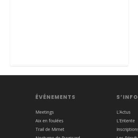
ÉVÉNEMENTS
S’INF
Meetings
L’Actus
Aix en foulées
L’Entente
Trail de Mimet
Inscription
Nocturne de Puyricard
Les Résult