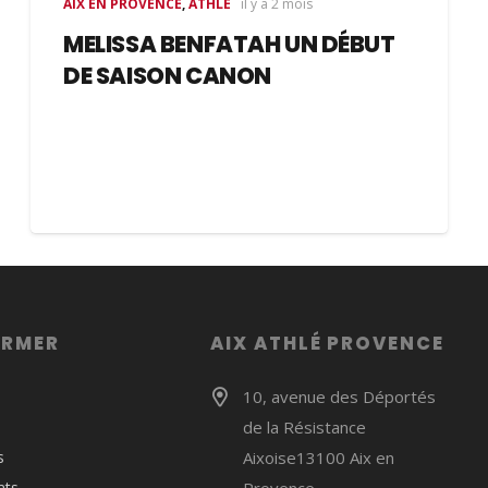
AIX EN PROVENCE
,
ATHLÉ
il y a 2 mois
MELISSA BENFATAH UN DÉBUT
DE SAISON CANON
ORMER
AIX ATHLÉ PROVENCE
10, avenue des Déportés
de la Résistance
s
Aixoise13100 Aix en
ats
Provence