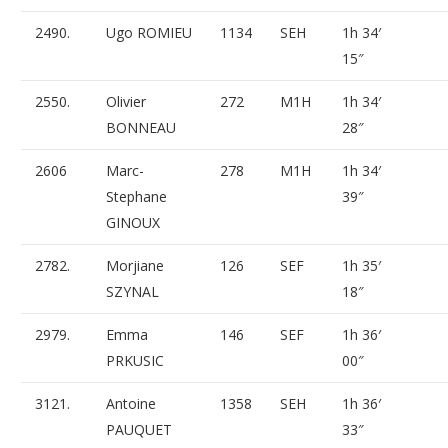
2490.
Ugo ROMIEU
1134
SEH
1h 34′
15″
2550.
Olivier
272
M1H
1h 34′
BONNEAU
28″
2606
Marc-
278
M1H
1h 34′
Stephane
39″
GINOUX
2782.
Morjiane
126
SEF
1h 35′
SZYNAL
18″
2979.
Emma
146
SEF
1h 36′
PRKUSIC
00″
3121.
Antoine
1358
SEH
1h 36′
PAUQUET
33″