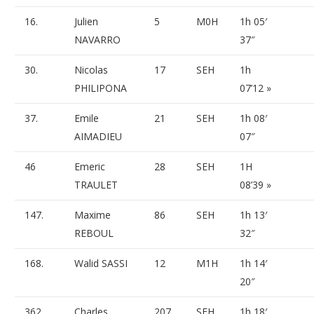
16.
Julien
5
M0H
1h 05′
NAVARRO
37″
30.
Nicolas
17
SEH
1h
PHILIPONA
07’12 »
37.
Emile
21
SEH
1h 08′
AIMADIEU
07″
46
Emeric
28
SEH
1H
TRAULET
08’39 »
147.
Maxime
86
SEH
1h 13′
REBOUL
32″
168.
Walid SASSI
12
M1H
1h 14′
20″
362.
Charles
207
SEH
1h 18′