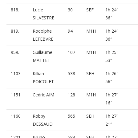
818.
Lucie
30
SEF
1h 24′
SILVESTRE
36″
819.
Rodolphe
94
M1H
1h 24′
LEFEBVRE
36″
959.
Guillaume
107
M1H
1h 25′
MATTEI
53″
1103.
Killian
538
SEH
1h 26′
POICOLET
56″
1151.
Cedric AIM
128
M1H
1h 27′
16″
1160
Robby
565
SEH
1h 27′
DESSAUD
21″
1201.
Bruno
584
SEH
1h 27′