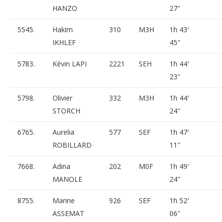
HANZO
27″
5545.
Hakim
310
M3H
1h 43′
IKHLEF
45″
5783.
Kévin LAPI
2221
SEH
1h 44′
23″
5798.
Olivier
332
M3H
1h 44′
STORCH
24″
6765.
Aurelia
577
SEF
1h 47′
ROBILLARD
11″
7668.
Adina
202
M0F
1h 49′
MANOLE
24″
8755.
Marine
926
SEF
1h 52′
ASSEMAT
06″