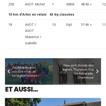
258
AVOT Michel
1
M8M
48’40 »
12
10 km d’Arles en relais 43 éq classées
18
AVOT /
10
EqX
51’46 »
11
AVOT
Maxence /
Isabelle
New york ,Ronde des
Aix Athlé Rognes :
Vignes, Toulouse, Puy
octobre rose…et
Ste Réparade,
or/argent/bronze !
Chartreuse
ET AUSSI…