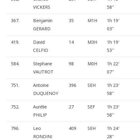
VICKERS
58″
367.
Benjamin
35
M1H
1h 19′
GERARD
03″
419.
David
14
M3H
1h 19′
CELFIO
53″
584.
Stephane
98
M0H
1h 22′
VAUTROT
07″
751.
Antoine
396
SEH
1h 23′
DUQUENOY
58″
752.
Aurélie
27
SEF
1h 23′
PHILIP
58″
796.
Leo
409
SEH
1h 24′
RONDINI
28″