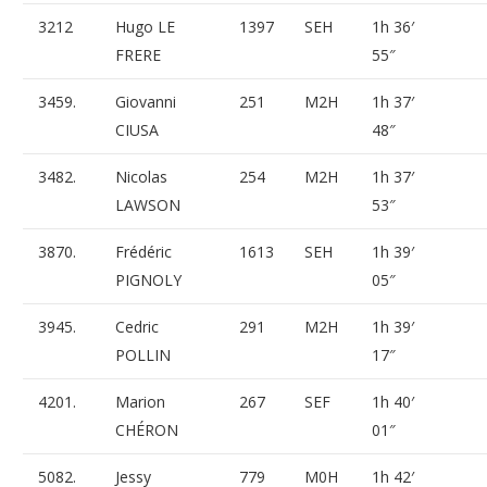
3212
Hugo LE
1397
SEH
1h 36′
FRERE
55″
3459.
Giovanni
251
M2H
1h 37′
CIUSA
48″
3482.
Nicolas
254
M2H
1h 37′
LAWSON
53″
3870.
Frédéric
1613
SEH
1h 39′
PIGNOLY
05″
3945.
Cedric
291
M2H
1h 39′
POLLIN
17″
4201.
Marion
267
SEF
1h 40′
CHÉRON
01″
5082.
Jessy
779
M0H
1h 42′