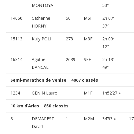
MONTOYA
53″
14650.
Catherine
50
M5F
2h 07′
HORNY
37″
15113.
Katy POLI
278
M3F
2h 09′
12″
16314.
Agathe
2639
SEF
2h 13′
BANCAL
49″
Semi-marathon de Venise 4067 classés
1234
GENIN Laure
M1F
1h52’27 »
10 km d’Arles 850 classés
8
DEMAREST
1
M2M
34’53 »
17
David