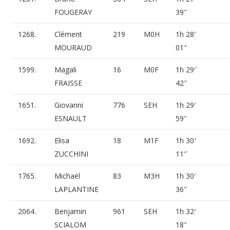
FOUGERAY
39″
1268.
Clément
219
M0H
1h 28′
MOURAUD
01″
1599.
Magali
16
M0F
1h 29′
FRAISSE
42″
1651.
Giovanni
776
SEH
1h 29′
ESNAULT
59″
1692.
Elisa
18
M1F
1h 30′
ZUCCHINI
11″
1765.
Michaël
83
M3H
1h 30′
LAPLANTINE
36″
2064.
Benjamin
961
SEH
1h 32′
SCIALOM
18″