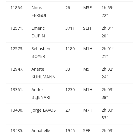
11864.
Noura
26
M5F
1h 59′
FERGUI
22″
12571.
Emeric
3711
SEH
2h 01′
DUPIN
20″
12573.
Sébastien
1180
M1H
2h 01′
BOYER
21″
12947.
Anette
33
M5F
2h 02′
KUHLMANN
24″
13361.
Andrei
1230
M1H
2h 03′
BEJENARI
38″
13430.
Jorge LAVOS
27
M7H
2h 03′
53″
13435.
Annabelle
1946
SEF
2h 03′