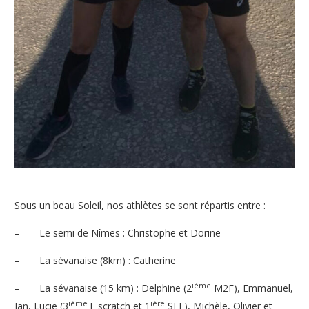
Sous un beau Soleil, nos athlètes se sont répartis entre :
–
Le semi de Nîmes : Christophe et Dorine
–
La sévanaise (8km) : Catherine
ième
–
La sévanaise (15 km) :
Delphine (2
M2F),
Emmanuel,
ième
ière
Ian,
Lucie (3
F scratch et 1
SEF),
Michèle, Olivier et