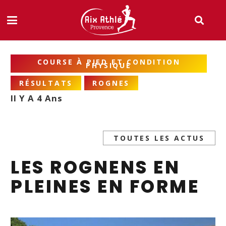
COURSE À PIED ET CONDITION
PHYSIQUE
RÉSULTATS
ROGNES
Il Y A 4 Ans
TOUTES LES ACTUS
LES ROGNENS EN
PLEINES EN FORME