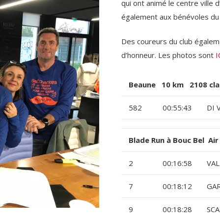
qui ont animé le centre ville
également aux bénévoles du cl
Des coureurs du club égalem
d’honneur. Les photos sont
I
Beaune 10 km 2108 cla
582
00:55:43
DI 
Blade Run à Bouc Bel Ai
2
00:16:58
VAL
7
00:18:12
GAR
9
00:18:28
SCA