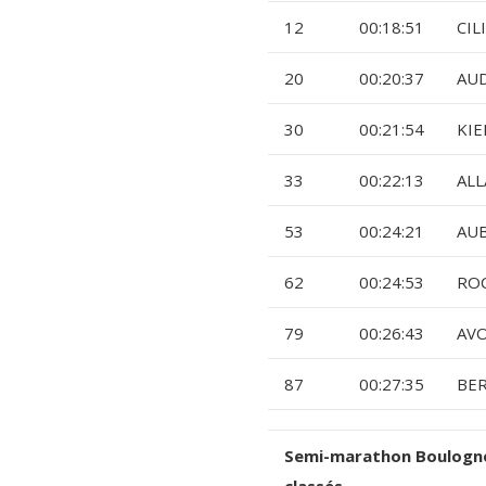
12
00:18:51
CIL
20
00:20:37
AUD
30
00:21:54
KIE
33
00:22:13
ALL
53
00:24:21
AUB
62
00:24:53
RO
79
00:26:43
AVO
87
00:27:35
BE
Semi-marathon Boulogn
classés