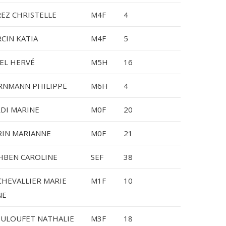
EZ CHRISTELLE
M4F
4
CIN KATIA
M4F
5
EL HERVÉ
M5H
16
RNMANN PHILIPPE
M6H
4
RDI MARINE
M0F
20
IN MARIANNE
M0F
21
HBEN CAROLINE
SEF
38
CHEVALLIER MARIE
M1F
10
NE
ULOUFET NATHALIE
M3F
18