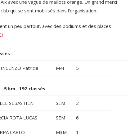
 d’Aix avec une vague de maillots orange. Un grand merci
ub qui se sont mobilisés dans l’organisation.
ent un peu partout, avec des podiums et des places
CI
ssés
VINCENZO Patricia
M4F
5
r 5 km 192 classés
LEE SEBASTIEN
SEM
2
CIA ROTA LUCAS
SEM
6
RPA CARLO
M3M
1