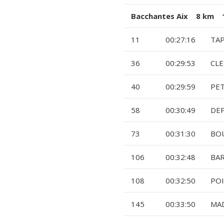
Bacchantes Aix 8 km 1
11
00:27:16
TAP
36
00:29:53
CLE
40
00:29:59
PET
58
00:30:49
DEP
73
00:31:30
BOU
106
00:32:48
BAR
108
00:32:50
POI
145
00:33:50
MAD