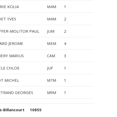
IRIE KOLIA
M4M
1
ET YVES
M4M
2
FFER-MOLITOR PAUL
JUM
2
ARD JEROME
M3M
4
ERY MARIUS
CAM
3
CLE CHLOE
JUF
1
T MICHEL
M7M
1
RTRAND GEORGES
M9M
1
e-Billancourt 10855