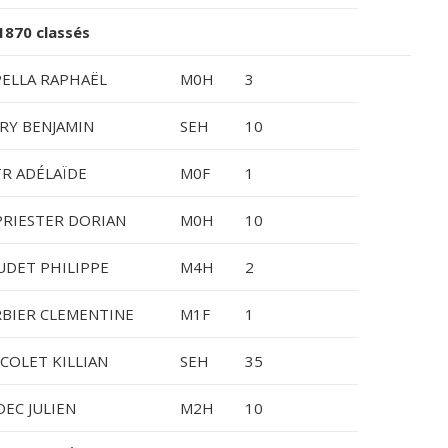
870 classés
ELLA RAPHAËL
M0H
3
RY BENJAMIN
SEH
10
R ADÉLAÏDE
M0F
1
RIESTER DORIAN
M0H
10
DET PHILIPPE
M4H
2
BIER CLEMENTINE
M1F
1
COLET KILLIAN
SEH
35
EC JULIEN
M2H
10