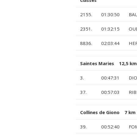
2155.
01:30:50
BA
2351.
01:32:15
OUD
8836.
02:03:44
HE
Saintes Maries 12,5 km
3.
00:47:31
DI
37.
00:57:03
RIB
Collines de Giono 7 km
39.
00:52:40
FOM