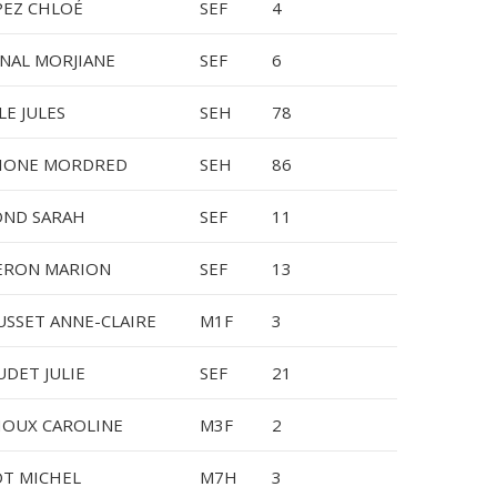
PEZ CHLOÉ
SEF
4
NAL MORJIANE
SEF
6
LE JULES
SEH
78
LIONE MORDRED
SEH
86
OND SARAH
SEF
11
ERON MARION
SEF
13
SSET ANNE-CLAIRE
M1F
3
DET JULIE
SEF
21
HOUX CAROLINE
M3F
2
T MICHEL
M7H
3