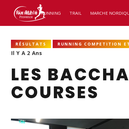
ATHLÉ
RUNNING
TRAIL
MARCHE NORDIQ
RÉSULTATS
RUNNING COMPETITION ET
Il Y A 2 Ans
LES BACCHA
COURSES