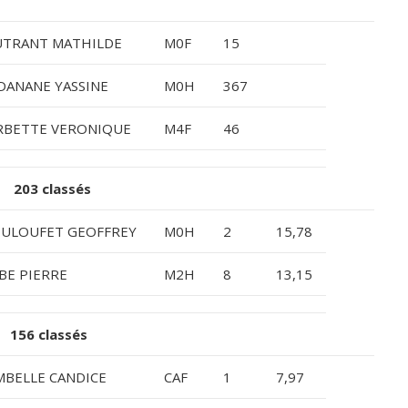
UTRANT MATHILDE
M0F
15
ANANE YASSINE
M0H
367
RBETTE VERONIQUE
M4F
46
 203 classés
OULOUFET GEOFFREY
M0H
2
15,78
BE PIERRE
M2H
8
13,15
 156 classés
BELLE CANDICE
CAF
1
7,97