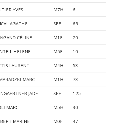
TIER YVES
M7H
6
NCAL AGATHE
SEF
65
NGAND CÉLINE
M1F
20
NTEIL HELENE
M5F
10
TIS LAURENT
M4H
53
MARADZKI MARC
M1H
73
NGAERTNER JADE
SEF
125
LI MARC
M5H
30
BERT MARINE
M0F
47