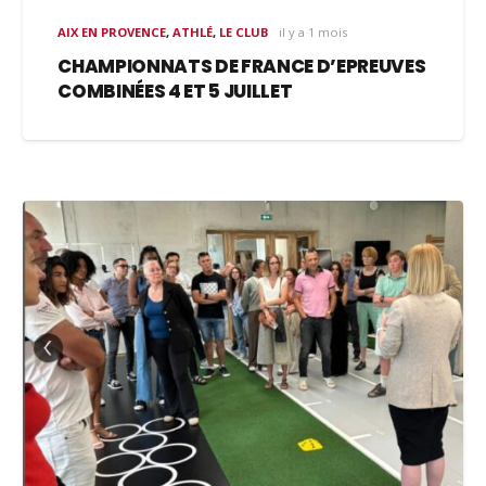
AIX EN PROVENCE
,
ATHLÉ
,
LE CLUB
il y a 1 mois
CHAMPIONNATS DE FRANCE D’EPREUVES
COMBINÉES 4 ET 5 JUILLET