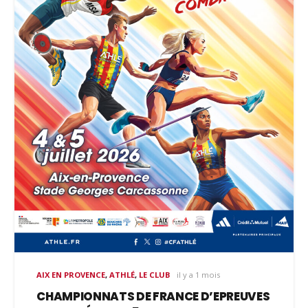
AIX EN PROVENCE
,
ATHLÉ
,
LE CLUB
il y a 1 mois
CHAMPIONNATS DE FRANCE D’EPREUVES