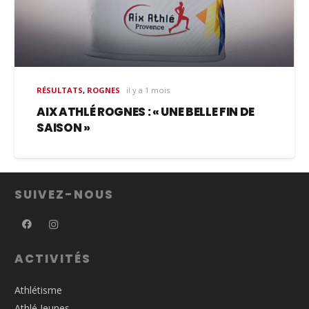
RÉSULTATS
,
ROGNES
il y a 1 mois
AIX ATHLÉ ROGNES : « UNE BELLE FIN DE
SAISON »
SUIVEZ-NOUS
ACTIVITÉS
Athlétisme
Athlé Jeunes