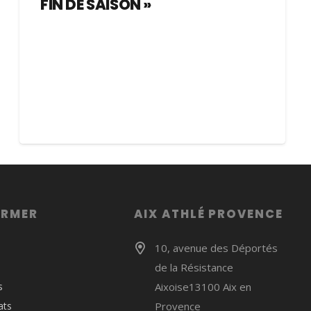
FIN DE SAISON »
ORMER
AIX ATHLÉ PROVENCE
10, avenue des Déportés
de la Résistance
s
Aixoise13100 Aix en
ats
Provence