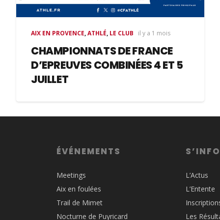
AIX EN PROVENCE
,
ATHLÉ
,
LE CLUB
il y a 1 mois
CHAMPIONNATS DE FRANCE
D’EPREUVES COMBINÉES 4 ET 5
JUILLET
ÉVÉNEMENTS
S’INF
Meetings
L’Actus
Aix en foulées
L’Entente
Trail de Mimet
Inscription
Nocturne de Puyricard
Les Résult