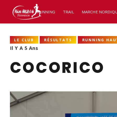
ATHLÉ
RUNNING
TRAIL
MARCHE NORDIQ
LE CLUB
RÉSULTATS
RUNNING HAU
Il Y A 5 Ans
COCORICO