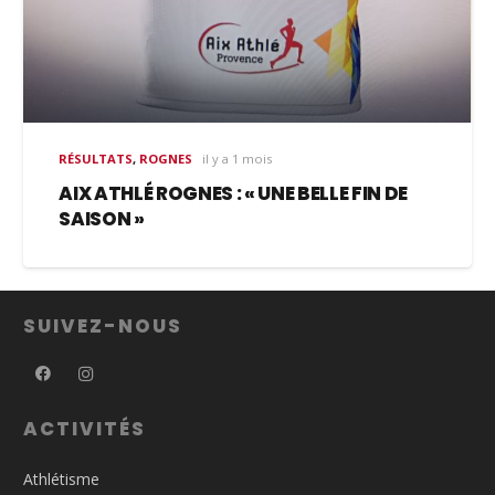
RÉSULTATS
,
ROGNES
il y a 1 mois
AIX ATHLÉ ROGNES : « UNE BELLE FIN DE
SAISON »
SUIVEZ-NOUS
ACTIVITÉS
Athlétisme