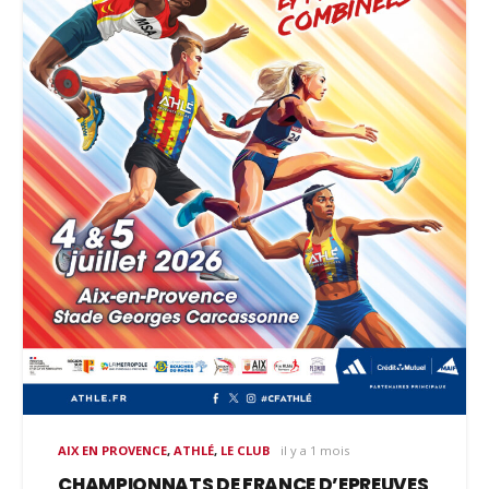
AIX EN PROVENCE
,
ATHLÉ
,
LE CLUB
il y a 1 mois
CHAMPIONNATS DE FRANCE D’EPREUVES