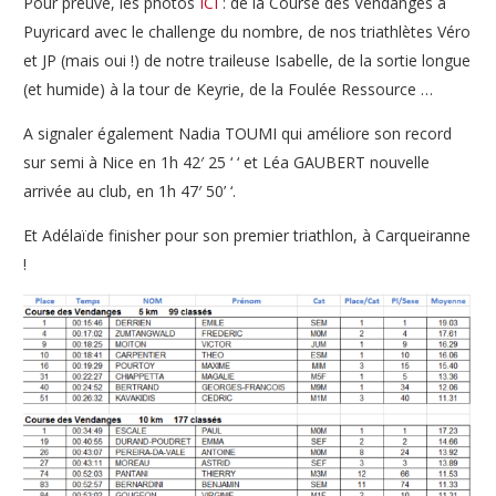
Pour preuve, les photos
ICI
: de la Course des Vendanges à
Puyricard avec le challenge du nombre, de nos triathlètes Véro
et JP (mais oui !) de notre traileuse Isabelle, de la sortie longue
(et humide) à la tour de Keyrie, de la Foulée Ressource …
A signaler également Nadia TOUMI qui améliore son record
sur semi à Nice en 1h 42′ 25 ‘ ‘ et Léa GAUBERT nouvelle
arrivée au club, en 1h 47′ 50’ ‘.
Et Adélaïde finisher pour son premier triathlon, à Carqueiranne
!