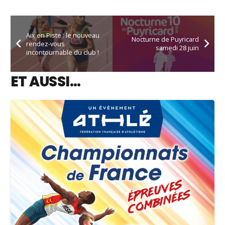
Aix en Piste : le nouveau
Nocturne de Puyricard
rendez-vous
samedi 28 juin
incontournable du club !
ET AUSSI…