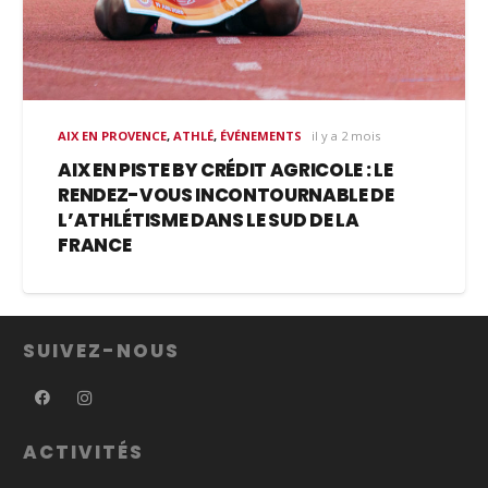
AIX EN PROVENCE
,
ATHLÉ
,
ÉVÉNEMENTS
il y a 2 mois
AIX EN PISTE BY CRÉDIT AGRICOLE : LE
RENDEZ-VOUS INCONTOURNABLE DE
L’ATHLÉTISME DANS LE SUD DE LA
FRANCE
SUIVEZ-NOUS
ACTIVITÉS