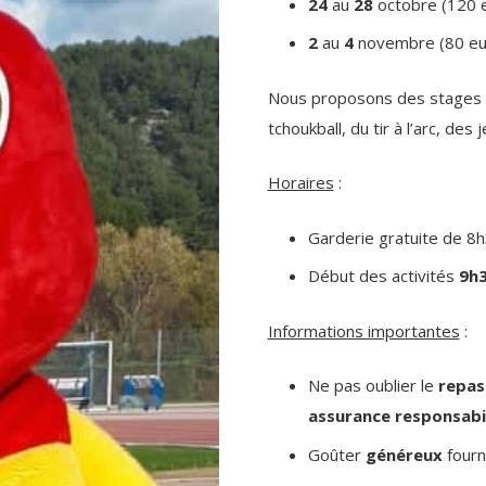
24
au
28
octobre (120 
2
au
4
novembre (80 eu
Nous proposons des stages spo
tchoukball, du tir à l’arc, des 
Horaires
:
Garderie gratuite de 8
Début des activités
9h
Informations importantes
:
Ne pas oublier le
repas
assurance responsabil
Goûter
généreux
fourni