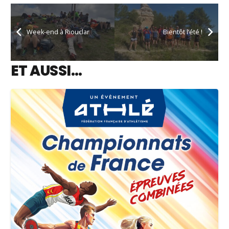
Week-end à Riouclar
Bientôt l’été !
ET AUSSI…