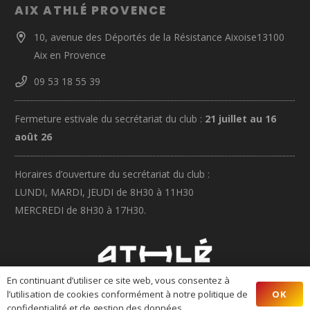
AIX ATHLÉ PROVENCE
10, avenue des Déportés de la Résistance Aixoise13100
Aix en Provence
09 53 18 55 39
Fermeture estivale du secrétariat du club :
21 juillet au 16
août 26
Horaires d’ouverture du secrétariat du club :
LUNDI, MARDI, JEUDI de 8H30 à 11H30
MERCREDI de 8H30 à 17H30.
En continuant d’utiliser ce site web, vous consentez à
OK
l’utilisation de cookies conformément à notre politique de
AIX ATHLÉ PROVENCE © 2020 designed by
SRO
I
MENTIONS LÉGALES
confidentialité et de gestion des données