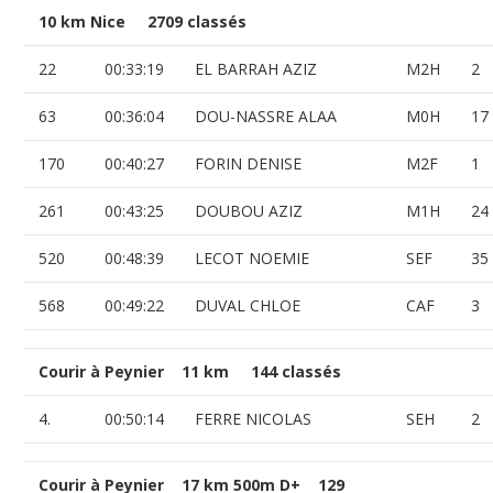
10 km Nice 2709 classés
22
00:33:19
EL BARRAH AZIZ
M2H
2
63
00:36:04
DOU-NASSRE ALAA
M0H
17
170
00:40:27
FORIN DENISE
M2F
1
261
00:43:25
DOUBOU AZIZ
M1H
24
520
00:48:39
LECOT NOEMIE
SEF
35
568
00:49:22
DUVAL CHLOE
CAF
3
Courir à Peynier 11 km 144 classés
4.
00:50:14
FERRE NICOLAS
SEH
2
Courir à Peynier 17 km 500m D+ 129