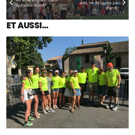
Aix athlé Rognes : Dans
avril, ne découvre pas
la chaleur d’avril !
d’un fil !
ET AUSSI…