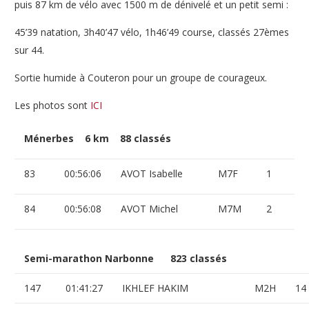
puis 87 km de vélo avec 1500 m de dénivelé et un petit semi :
45’39 natation, 3h40’47 vélo, 1h46’49 course, classés 27èmes
sur 44.
Sortie humide à Couteron pour un groupe de courageux.
Les photos sont
ICI
Ménerbes 6 km 88 classés
83
00:56:06
AVOT Isabelle
M7F
1
84
00:56:08
AVOT Michel
M7M
2
Semi-marathon Narbonne 823 classés
147
01:41:27
IKHLEF HAKIM
M2H
14