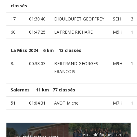
classés
17.
01:30:40
DIOULOUFET GEOFFREY
SEH
3
60.
01:47:25
LATREME RICHARD
M5H
1
La Miss 2024 6 km 13 classés
8.
00:38:03
BERTRAND GEORGES-
M9H
1
FRANCOIS
Salernes 11 km 77 classés
51.
01:04:31
AVOT Michel
M7H
1
Aix athlé Rognes : en