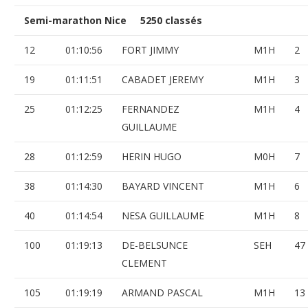
Semi-marathon Nice 5250 classés
12
01:10:56
FORT JIMMY
M1H
2
19
01:11:51
CABADET JEREMY
M1H
3
25
01:12:25
FERNANDEZ
M1H
4
GUILLAUME
28
01:12:59
HERIN HUGO
M0H
7
38
01:14:30
BAYARD VINCENT
M1H
6
40
01:14:54
NESA GUILLAUME
M1H
8
100
01:19:13
DE-BELSUNCE
SEH
47
CLEMENT
105
01:19:19
ARMAND PASCAL
M1H
13