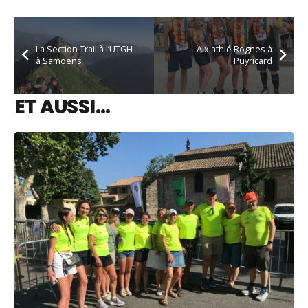
La Section Trail à l’UTGH
Aix athlé Rognes à
à Samoëns
Puyricard
ET AUSSI…