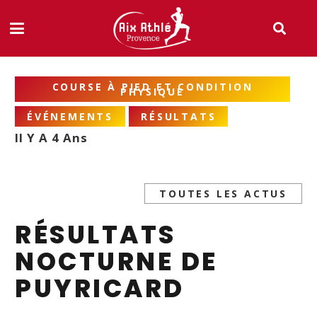
COURSE À PIED ET CONDITION
PHYSIQUE
ÉVÉNEMENTS
RÉSULTATS
Il Y A 4 Ans
TOUTES LES ACTUS
RÉSULTATS
NOCTURNE DE
PUYRICARD