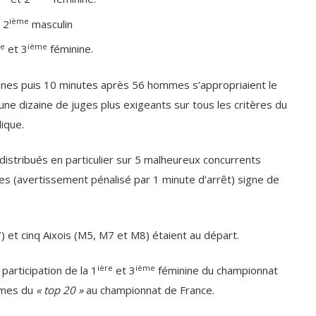
ième
 2
masculin
e
ième
et 3
féminine.
ines puis 10 minutes après 56 hommes s’appropriaient le
’une dizaine de juges plus exigeants sur tous les critères du
ique.
istribués en particulier sur 5 malheureux concurrents
es (avertissement pénalisé par 1 minute d’arrêt) signe de
 et cinq Aixois (M5, M7 et M8) étaient au départ.
ière
ième
 participation de la 1
et 3
féminine du championnat
mmes du
« top 20 »
au championnat de France.