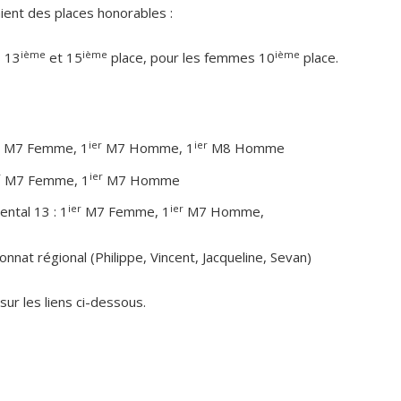
ient des places honorables :
ième
ième
ième
s 13
et 15
place, pour les femmes 10
place.
ier
ier
M7 Femme, 1
M7 Homme, 1
M8 Homme
r
ier
M7 Femme, 1
M7 Homme
ier
ier
ntal 13 : 1
M7 Femme, 1
M7 Homme,
nnat régional (Philippe, Vincent, Jacqueline, Sevan)
sur les liens ci-dessous.