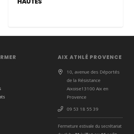
HAUTES
ORMER
AIX ATHLÉ PROVENCE
10, avenue des Déportés
de la Résistance
s
Aixoise13100 Aix en
ats
Provence
09 53 18 55 39
Fermeture estivale du secrétariat