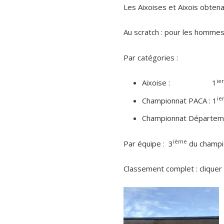
Les Aixoises et Aixois obtena
Au scratch : pour les homme
Par catégories :
ier
Aixoise : 1
ie
Championnat PACA : 1
Championnat Départeme
ième
Par équipe : 3
du champio
Classement complet : cliquer 