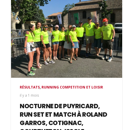
RÉSULTATS
,
RUNNING COMPETITION ET LOISIR
il y a 1 mois
NOCTURNE DE PUYRICARD,
RUN SET ET MATCH À ROLAND
GARROS, COTIGNAC,