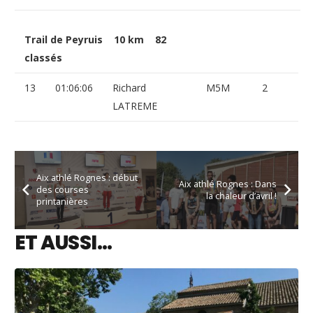
Trail de Peyruis 10 km 82
classés
13
01:06:06
Richard
M5M
2
LATREME
Aix athlé Rognes : début
Aix athlé Rognes : Dans
des courses
la chaleur d’avril !
printanières
ET AUSSI…