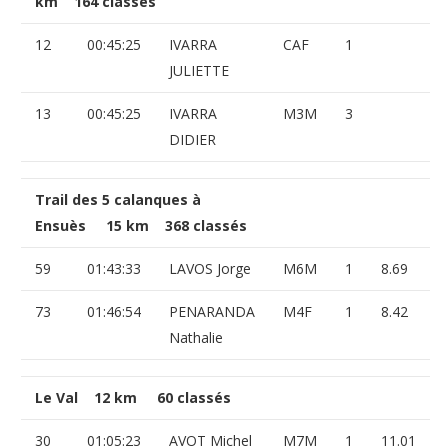
km 164 classés
12
00:45:25
IVARRA
CAF
1
JULIETTE
13
00:45:25
IVARRA
M3M
3
DIDIER
Trail des 5 calanques à
Ensuès 15 km 368 classés
59
01:43:33
LAVOS Jorge
M6M
1
8.69
73
01:46:54
PENARANDA
M4F
1
8.42
Nathalie
Le Val 12 km 60 classés
30
01:05:23
AVOT Michel
M7M
1
11.01