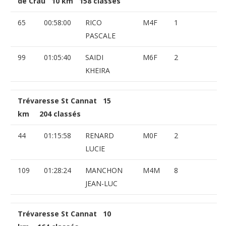
de Crau 10 km 158 classés
65
00:58:00
RICO
M4F
1
PASCALE
99
01:05:40
SAIDI
M6F
2
KHEIRA
Trévaresse St Cannat 15
km 204 classés
44
01:15:58
RENARD
M0F
2
LUCIE
109
01:28:24
MANCHON
M4M
8
JEAN-LUC
Trévaresse St Cannat 10