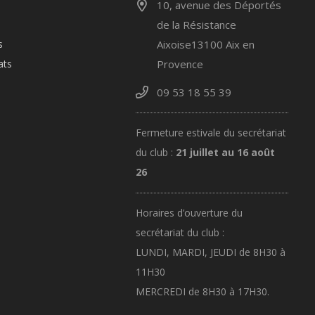
10, avenue des Déportés
de la Résistance
s
Aixoise13100 Aix en
ats
Provence
09 53 18 55 39
Fermeture estivale du secrétariat
du club :
21 juillet au 16 août
26
Horaires d’ouverture du
secrétariat du club :
LUNDI, MARDI, JEUDI de 8H30 à
11H30
MERCREDI de 8H30 à 17H30.