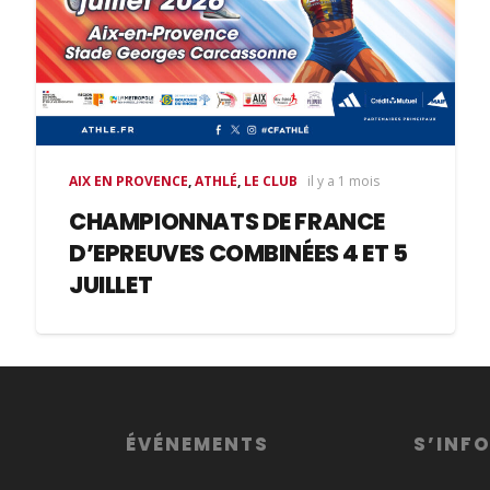
AIX EN PROVENCE
,
ATHLÉ
,
LE CLUB
il y a 1 mois
CHAMPIONNATS DE FRANCE
D’EPREUVES COMBINÉES 4 ET 5
JUILLET
ÉVÉNEMENTS
S’INF