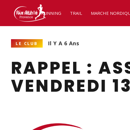
ATHLÉ
RUNNING
TRAIL
MARCHE NORDIQ
Il Y A 6 Ans
LE CLUB
RAPPEL : A
VENDREDI 1