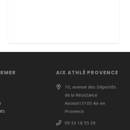
ORMER
AIX ATHLÉ PROVENCE
10, avenue des Déportés
de la Résistance
s
Aixoise13100 Aix en
ats
Provence
09 53 18 55 39