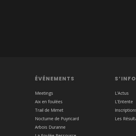
ÉVÉNEMENTS
S’INF
Meetings
L’Actus
Aix en foulées
L’Entente
Trail de Mimet
Inscription
Nocturne de Puyricard
Les Résult
Arbois Duranne
La Foulée Ressource