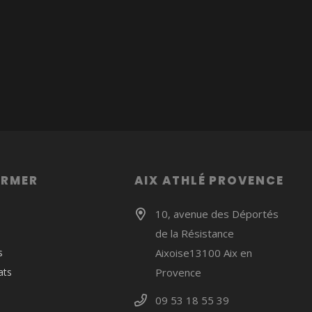
ORMER
AIX ATHLÉ PROVENCE
10, avenue des Déportés
de la Résistance
s
Aixoise13100 Aix en
ats
Provence
09 53 18 55 39