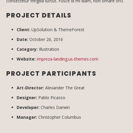
consectetur fringilla luctus. Fusce id mi diam, non ornare orci.
PROJECT DETAILS
Client:
UpSolution & ThemeForest
Date:
October 26, 2016
Category:
Illustration
Website:
impreza-landing.us-themes.com
PROJECT PARTICIPANTS
Art-Director:
Alexander The Great
Designer:
Pablo Picasso
Developer:
Charles Darwin
Manager:
Christopher Columbus