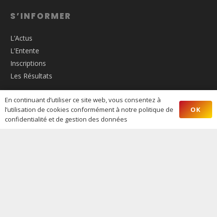
S’INFORMER
L’Actus
L’Entente
Inscriptions
Les Résultats
AIX ATHLÉ PROVENCE
En continuant d’utiliser ce site web, vous consentez à
OK
l’utilisation de cookies conformément à notre politique de
10, avenue des Déportés de la Résistance Aixoise13100
confidentialité et de gestion des données
Aix en Provence
09 53 18 55 39
Fermeture estivale du secrétariat du club :
21 juillet au 16
août 26
Horaires d’ouverture du secrétariat du club :