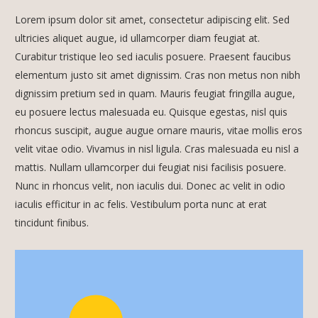
Lorem ipsum dolor sit amet, consectetur adipiscing elit. Sed
ultricies aliquet augue, id ullamcorper diam feugiat at.
Curabitur tristique leo sed iaculis posuere. Praesent faucibus
elementum justo sit amet dignissim. Cras non metus non nibh
dignissim pretium sed in quam. Mauris feugiat fringilla augue,
eu posuere lectus malesuada eu. Quisque egestas, nisl quis
rhoncus suscipit, augue augue ornare mauris, vitae mollis eros
velit vitae odio. Vivamus in nisl ligula. Cras malesuada eu nisl a
mattis. Nullam ullamcorper dui feugiat nisi facilisis posuere.
Nunc in rhoncus velit, non iaculis dui. Donec ac velit in odio
iaculis efficitur in ac felis. Vestibulum porta nunc at erat
tincidunt finibus.