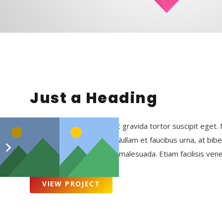
Just a Heading
Ut tempor lacinia purus, ac gravida tortor suscipit eget.
sapien ornare imperdiet. Nullam et faucibus urna, at bi
dapibus nisi blandit augue malesuada. Etiam facilisis vene
VIEW PROJECT