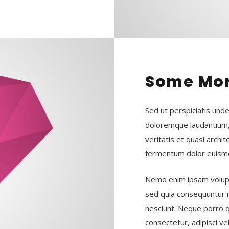
Some Mor
Sed ut perspiciatis und
doloremque laudantium,
veritatis et quasi archit
fermentum dolor euismo
Nemo enim ipsam volupta
sed quia consequuntur 
nesciunt. Neque porro q
consectetur, adipisci vel