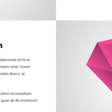
n
 Maecenas id mi ac
bendum ante. Donec
natis libero, ac
uptatem accusantium
uae ab illo inventore