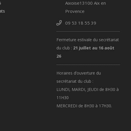
s
Aixoise13100 Aix en
ats
Provence
09 53 18 55 39
Fermeture estivale du secrétariat
du club :
21 juillet au 16 août
26
Horaires d’ouverture du
secrétariat du club :
LUNDI, MARDI, JEUDI de 8H30 à
11H30
MERCREDI de 8H30 à 17H30.