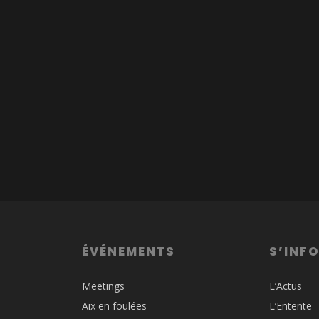
ÉVÉNEMENTS
S’INF
Meetings
L’Actus
Aix en foulées
L’Entente