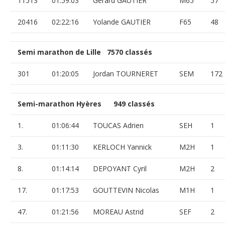
11513
01:59:03
Gérard GAUTIER
M65
57
20416
02:22:16
Yolande GAUTIER
F65
48
Semi marathon de Lille 7570 classés
301
01:20:05
Jordan TOURNERET
SEM
172
Semi-marathon Hyères 949 classés
1.
01:06:44
TOUCAS Adrien
SEH
1
3.
01:11:30
KERLOCH Yannick
M2H
1
8.
01:14:14
DEPOYANT Cyril
M2H
2
17.
01:17:53
GOUTTEVIN Nicolas
M1H
1
47.
01:21:56
MOREAU Astrid
SEF
2