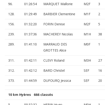
96.
01:26:54
MARQUET Mallorie
M2F
3
128.
01:29:49
BARBIER Clementine
M1F
2
156.
01:32:20
FORIN Denise
M2F
5
239.
01:37:36
MACHEREY Nicolas
M1H
38
289.
01:41:10
MARRAUD DES
M0F
1
GROTTES Alice
311.
01:42:11
CLEVY Roland
M3H
27
312.
01:42:12
BARD Christel
SEF
16
373.
01:44:59
DUFOURQ Jessica
SEF
20
10 km Hyères 666 classés
5.
00:32:32
HERIN Hugo
M0H
1