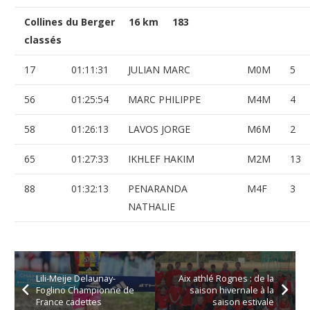
Collines du Berger 16 km 183
classés
17
01:11:31
JULIAN MARC
M0M
5
56
01:25:54
MARC PHILIPPE
M4M
4
58
01:26:13
LAVOS JORGE
M6M
2
65
01:27:33
IKHLEF HAKIM
M2M
13
88
01:32:13
PENARANDA
M4F
3
NATHALIE
Lili-Meije Delaunay-
Aix athlé Rognes : de la
Foglino Championne de
saison hivernale à la
France cadettes
saison estivale