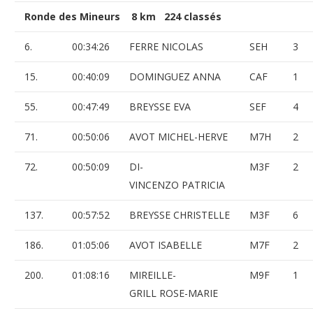
Ronde des Mineurs 8 km 224 classés
6.
00:34:26
FERRE NICOLAS
SEH
3
15.
00:40:09
DOMINGUEZ ANNA
CAF
1
55.
00:47:49
BREYSSE EVA
SEF
4
71.
00:50:06
AVOT MICHEL-HERVE
M7H
2
72.
00:50:09
DI-
M3F
2
VINCENZO PATRICIA
137.
00:57:52
BREYSSE CHRISTELLE
M3F
6
186.
01:05:06
AVOT ISABELLE
M7F
2
200.
01:08:16
MIREILLE-
M9F
1
GRILL ROSE-MARIE