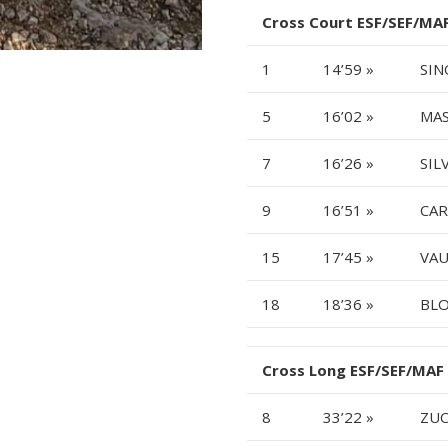
Cross Court ESF/SEF/MA
1
14’59 »
SIN
5
16’02 »
MAS
7
16’26 »
SIL
9
16’51 »
CAR
15
17’45 »
VAU
18
18’36 »
BLO
Cross Long ESF/SEF/MAF
8
33’22 »
ZUC