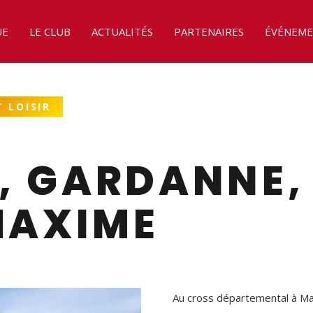
UE
LE CLUB
ACTUALITÉS
PARTENAIRES
ÉVÉNEME
 LOISIR
 GARDANNE, 
MAXIME
Au cross départemental à Mari