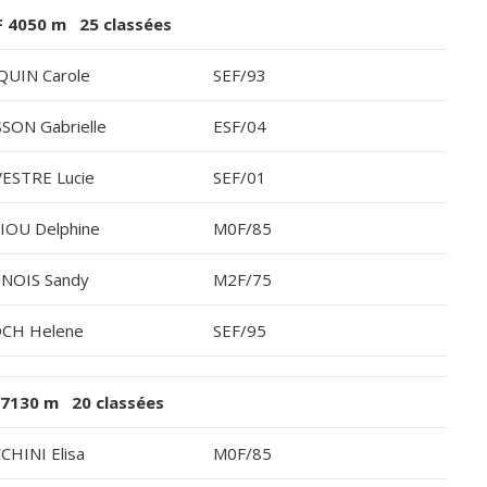
F 4050 m 25 classées
QUIN Carole
SEF/93
SON Gabrielle
ESF/04
VESTRE Lucie
SEF/01
IOU Delphine
M0F/85
NOIS Sandy
M2F/75
CH Helene
SEF/95
 7130 m 20 classées
CHINI Elisa
M0F/85