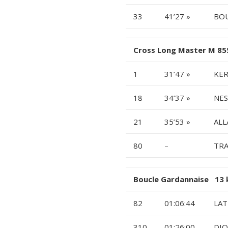
33
41’27 »
BOU
Cross Long Master M 85
1
31’47 »
KER
18
34’37 »
NES
21
35’53 »
ALL
80
–
TRA
Boucle Gardannaise 13 
82
01:06:44
LAT
310
01:26:00
DIO