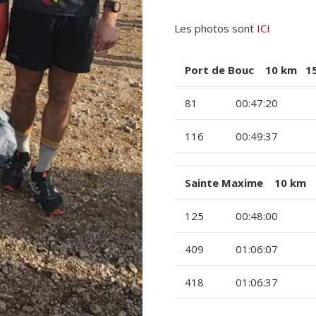
Les photos sont
ICI
Port de Bouc 10 km 15
81
00:47:20
116
00:49:37
Sainte Maxime 10 km 4
125
00:48:00
409
01:06:07
418
01:06:37