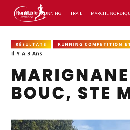
ATHLÉ
RUNNING
TRAIL
MARCHE NORDIQ
RÉSULTATS
RUNNING COMPETITION ET
Il Y A 3 Ans
MARIGNANE,
BOUC, STE 