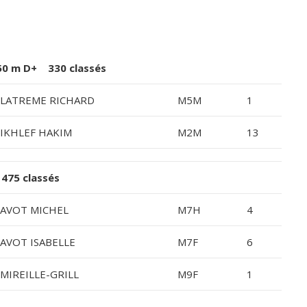
0 m D+ 330 classés
LATREME RICHARD
M5M
1
IKHLEF HAKIM
M2M
13
75 classés
AVOT MICHEL
M7H
4
AVOT ISABELLE
M7F
6
MIREILLE-GRILL
M9F
1