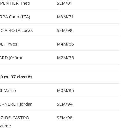
PENTIER Theo
SEM/01
RPA Carlo (ITA)
M3M/71
CIA ROTA Lucas
SEM/98
ET Yves
M4M/66
ARD Jérôme
M2M/75
0 m 37 classés
I Marco
M0M/85
RNERET Jordan
SEM/94
IZ-DE-CASTRO
SEM/98
llaume