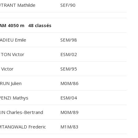
TRANT Mathilde
SEF/90
AM 4050 m 48 classés
ADIEU Emile
SEM/98
TON Victor
ESM/02
 Victor
SEM/95
RUN Julien
M0M/86
ENZI Mathys
ESM/04
IN Charles-Bertrand
M0M/89
TANGWALD Frederic
M1M/83