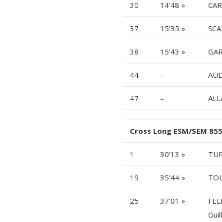
30
14’48 »
CAR
37
15’35 »
SCA
38
15’43 »
GAR
44
–
AUD
47
–
ALL
Cross Long ESM/SEM 855
1
30’13 »
TUR
19
35’44 »
TOU
25
37’01 »
FEL
Gui