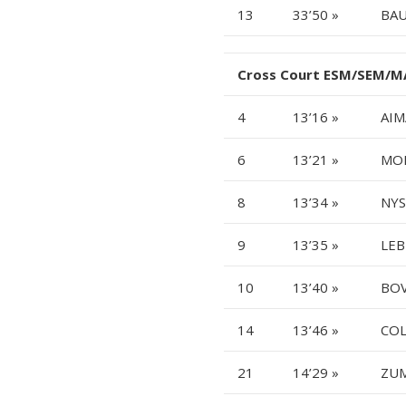
13
33’50 »
BAU
Cross Court ESM/SEM/M
4
13’16 »
AIM
6
13’21 »
MOI
8
13’34 »
NYS
9
13’35 »
LEB
10
13’40 »
BOV
14
13’46 »
COL
21
14’29 »
ZUM