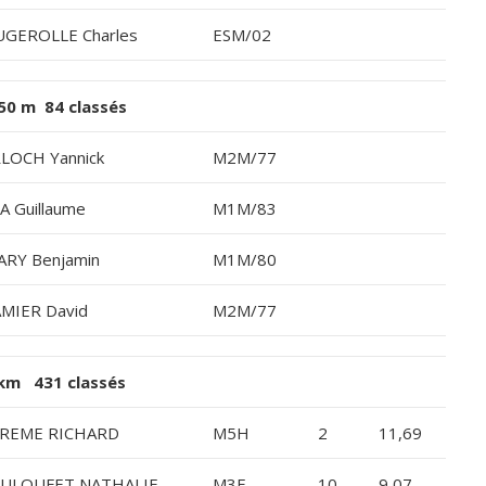
GEROLLE Charles
ESM/02
50 m 84 classés
LOCH Yannick
M2M/77
A Guillaume
M1M/83
ARY Benjamin
M1M/80
MIER David
M2M/77
km 431 classés
REME RICHARD
M5H
2
11,69
ULOUFET NATHALIE
M3F
10
9,07