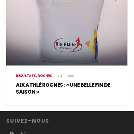
RÉSULTATS
,
ROGNES
il y a 1 mois
AIX ATHLÉ ROGNES : « UNE BELLE FIN DE
SAISON »
SUIVEZ-NOUS