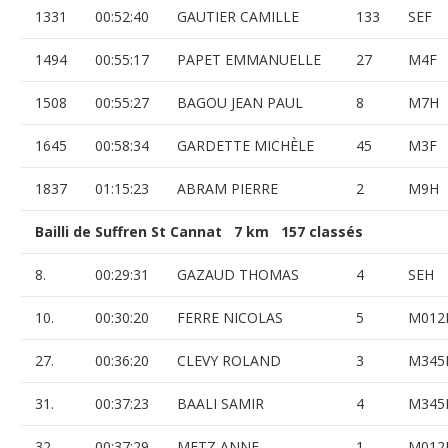
1331
00:52:40
GAUTIER CAMILLE
133
SEF
1494
00:55:17
PAPET EMMANUELLE
27
M4F
1508
00:55:27
BAGOU JEAN PAUL
8
M7H
1645
00:58:34
GARDETTE MICHÈLE
45
M3F
1837
01:15:23
ABRAM PIERRE
2
M9H
Bailli de Suffren St Cannat 7 km 157 classés
8.
00:29:31
GAZAUD THOMAS
4
SEH
10.
00:30:20
FERRE NICOLAS
5
M012
27.
00:36:20
CLEVY ROLAND
3
M345
31.
00:37:23
BAALI SAMIR
4
M345
32.
00:37:29
METZ ANNE
1
M012