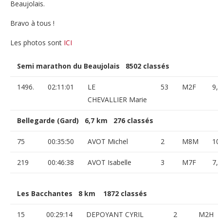
Beaujolais.
Bravo à tous !
Les photos sont
ICI
Semi marathon du Beaujolais 8502 classés
1496.
02:11:01
LE
53
M2F
9
CHEVALLIER Marie
Bellegarde (Gard) 6,7 km 276 classés
75
00:35:50
AVOT Michel
2
M8M
1
219
00:46:38
AVOT Isabelle
3
M7F
7
Les Bacchantes 8 km 1872 classés
15
00:29:14
DEPOYANT CYRIL
2
M2H