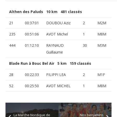
Althen des Paluds 10 km 481 classés
21
00:37:01
DOUBOU Aziz
2
M2M
235
00:51:06
AVOT Michel
1
M8M
444
01:12:10
RAYNAUD
30
M3M
Guillaume
Blade Run à Bouc Bel Air 5 km 159 classés
28
00:22:33
FILIPPI LEA
2
M1F
52
00:25:50
AVOT MICHEL
1
M8M
La Marche Nordique de
Nos benjamins