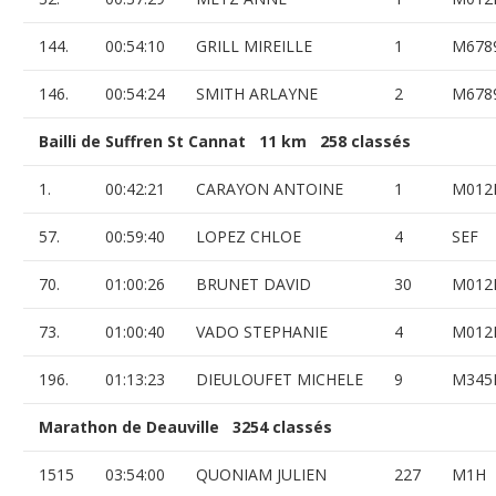
144.
00:54:10
GRILL MIREILLE
1
M678
146.
00:54:24
SMITH ARLAYNE
2
M678
Bailli de Suffren St Cannat 11 km 258 classés
1.
00:42:21
CARAYON ANTOINE
1
M012
57.
00:59:40
LOPEZ CHLOE
4
SEF
70.
01:00:26
BRUNET DAVID
30
M012
73.
01:00:40
VADO STEPHANIE
4
M012
196.
01:13:23
DIEULOUFET MICHELE
9
M345
Marathon de Deauville 3254 classés
1515
03:54:00
QUONIAM JULIEN
227
M1H